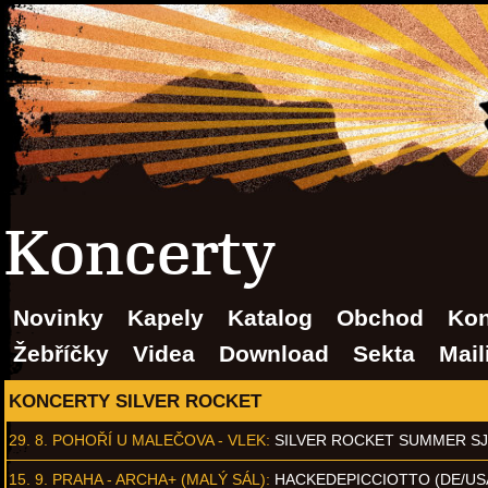
Koncerty
Novinky
Kapely
Katalog
Obchod
Kon
Žebříčky
Videa
Download
Sekta
Mail
KONCERTY SILVER ROCKET
29. 8.
POHOŘÍ U MALEČOVA - VLEK
:
SILVER ROCKET SUMMER S
15. 9.
PRAHA - ARCHA+ (MALÝ SÁL)
:
HACKEDEPICCIOTTO (DE/US