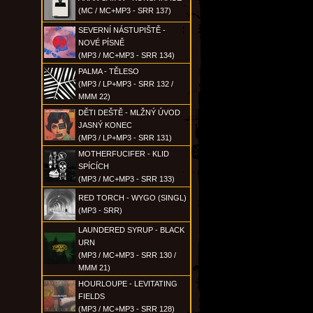
(MC / MC+MP3 - SRR 137)
SEVERNÍ NÁSTUPIŠTĚ -
NOVÉ PÍSNĚ
(MP3 / MC+MP3 - SRR 134)
PALMA - TĚLESO
(MP3 / LP+MP3 - SRR 132 /
MMM 22)
DĚTI DEŠTĚ - MLŽNÝ ÚVOD
JASNÝ KONEC
(MP3 / LP+MP3 - SRR 131)
MOTHERFUCIFER - KLID
SPÍCÍCH
(MP3 / MC+MP3 - SRR 133)
RED TORCH - WYGO (SINGL)
(MP3 - SRR)
LAUNDERED SYRUP - BLACK
URN
(MP3 / MC+MP3 - SRR 130 /
MMM 21)
HOURLOUPE - LEVITATING
FIELDS
(MP3 / MC+MP3 - SRR 128)