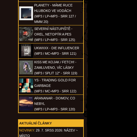
PLANETY - MÁME RUCE
HLUBOKO VE VODÁCH
(MP3 / LP+MP3 - SRR 127 /
MMM 20)
SEVERNÍ NÁSTUPIŠTĚ -
OREL, NETOPÝR A PES
(MP3 / LP+MP3 - SRR 125)
UKWXXX - DIE INFLUENCER
(MP3 / MC+MP3 - SRR 121)
KISS ME KOJAK / FETCH! -
ZAMLUVENO, VÍC LÁSKY
(MP3 / SPLIT 12" - SRR 119)
YS - TRADING GOLD FOR
GARBAGE
(MP3 / MC+MP3 - SRR 122)
ARANANAR - DOMOV, CO
NEBYL
(MP3 / LP+MP3 - SRR 120)
AKTUÁLNÍ ČLÁNKY
NOVINKY:
29. 7. SRSS 2026: NÁZEV ~
MÍSTO