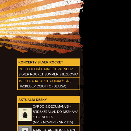
KONCERTY SILVER ROCKET
29. 8.
POHOŘÍ U MALEČOVA - VLEK
:
SILVER ROCKET SUMMER SJEZDOVKA
15. 9.
PRAHA - ARCHA+ (MALÝ SÁL)
:
HACKEDEPICCIOTTO (DE/USA)
AKTUÁLNÍ DESKY
CARDO & DECUMANUS -
BRDSKEJ VLAK DO NEZNÁMA
/ D.C. NOTES
(MP3 / MC+MP3 - SRR 135)
ARAN SATAN - KONSPIRACE