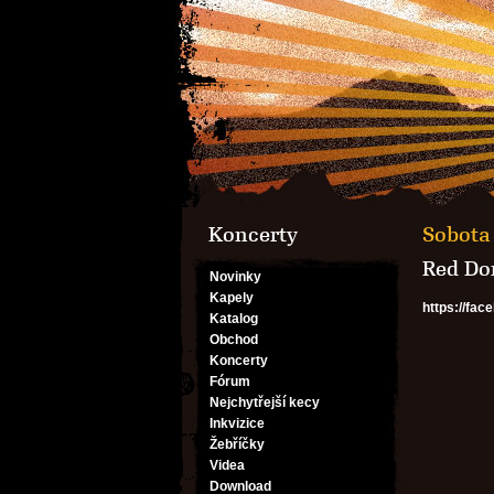
Koncerty
Sobota 
Red Don
Novinky
Kapely
https://fa
Katalog
Obchod
Koncerty
Fórum
Nejchytřejší kecy
Inkvizice
Žebříčky
Videa
Download