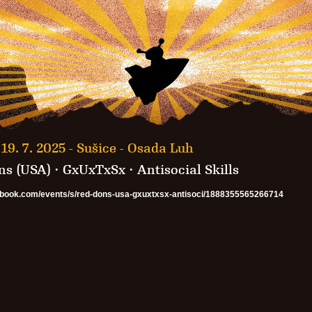
19. 7. 2025 -
Sušice - Osada Luh
s (USA) · GxUxTxSx · Antisocial Skills
cebook.com/events/s/red-dons-usa-gxuxtxsx-antisoci/1888355565266714