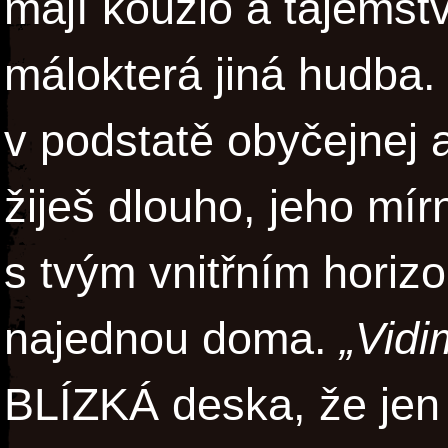
mají kouzlo a tajemst
málokterá jiná hudba.
v podstatě obyčejnej 
žiješ dlouho, jeho mír
s tvým vnitřním horizo
najednou doma.
„Vidi
BLÍZKÁ deska, že jen 