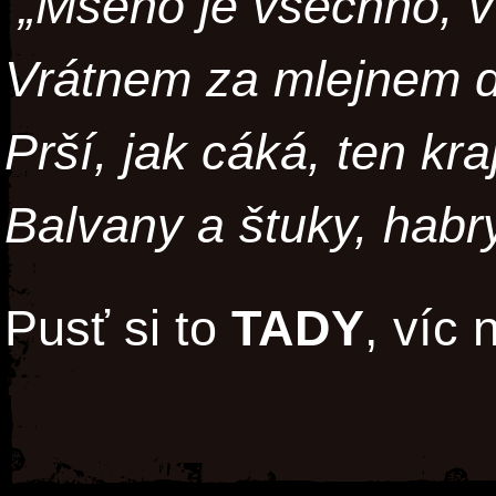
„Mšeno je všechno, v 
Vrátnem za mlejnem do 
Prší, jak cáká, ten kr
Balvany a štuky, habry
Pusť si to
TADY
, víc