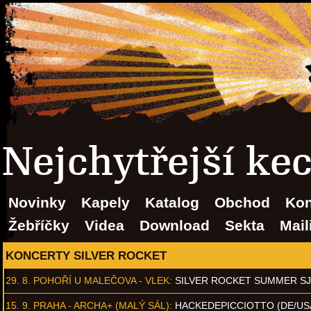
Nejchytřejší ke
Novinky
Kapely
Katalog
Obchod
Kon
Žebříčky
Videa
Download
Sekta
Mail
KONCERTY SILVER ROCKET
29. 8.
POHOŘÍ U MALEČOVA - VLEK
:
SILVER ROCKET SUMMER S
15. 9.
PRAHA - ARCHA+ (MALÝ SÁL)
:
HACKEDEPICCIOTTO (DE/US