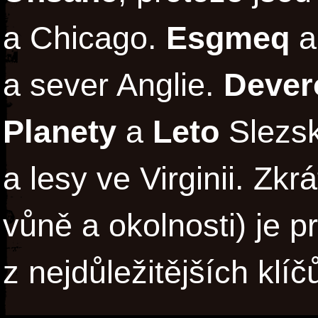
a Chicago.
Esgmeq
a
a sever Anglie.
Dever
Planety
a
Leto
Slezsk
a lesy ve Virginii. Zkr
vůně a okolnosti) je 
z nejdůležitějších klíč