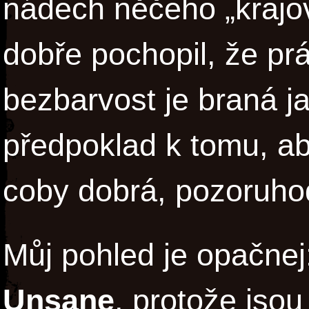
nádech něčeho „krajo
dobře pochopil, že pr
bezbarvost je braná j
předpoklad k tomu, a
coby dobrá, pozoruhod
Můj pohled je opačnej
Unsane
, protože jso