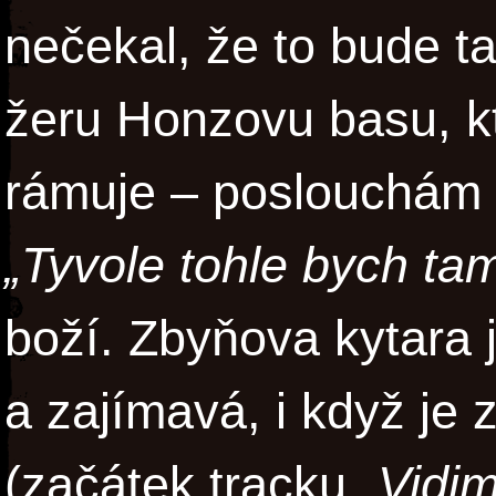
nečekal, že to bude
žeru Honzovu basu, kt
rámuje – poslouchám t
„Tyvole tohle bych tam
boží. Zbyňova kytara 
a zajímavá, i když je 
(začátek tracku
„Vidim