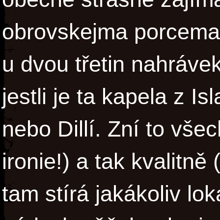
obrovskejma porcema. 
u dvou třetin nahrávek
jestli je ta kapela z I
nebo Dillí. Zní to vše
ironie!) a tak kvalitně 
tam stírá jakákoliv loká