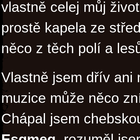
vlastně celej můj živo
prostě kapela ze stře
něco z těch polí a les
Vlastně jsem dřív ani n
muzice může něco znít
Chápal jsem chebskou
Esgmeq
, rozuměl js