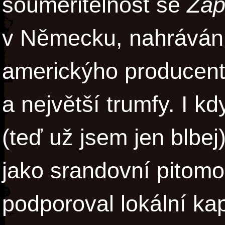
souměřitelnost se
Zá
v Německu, nahrávání 
americkýho producenta
a největší trumfy. I kd
(teď už jsem jen blbej
jako srandovní pitomo
podporoval lokální kap