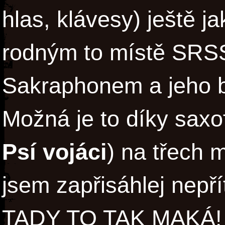
hlas, klávesy) ještě j
rodným to místě SRSS
Sakraphonem a jeho b
Možná je to díky saxof
Psí vojáci
) na třech 
jsem zapřisáhlej nepř
TADY TO TAK MAKÁ! 