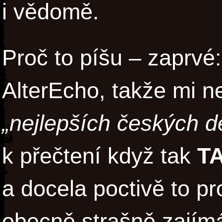
i vědomě.
Proč to píšu – zaprvé
AlterEcho, takže mi ne
„nejlepších českých d
k přečtení když tak
T
a docela poctivě to p
obecně strašně zajímá