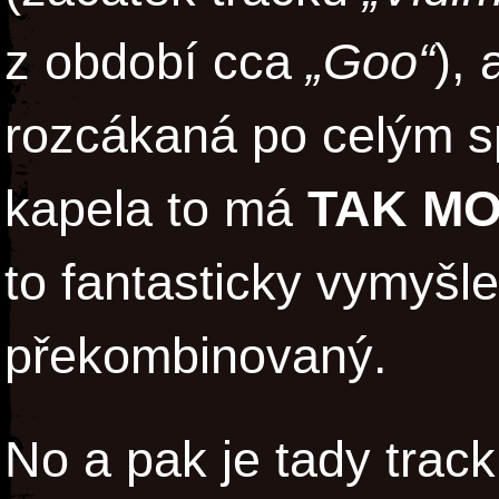
z období cca
„Goo“
), 
rozcákaná po celým sp
kapela to má
TAK M
to fantasticky vymyšle
překombinovaný.
No a pak je tady trac