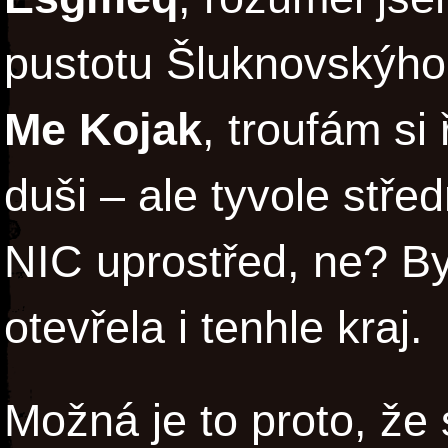
pustotu Šluknovskýh
Me Kojak
, troufám si
duši – ale tyvole stře
NIC uprostřed, ne? B
otevřela i tenhle kraj.
Možná je to proto, že