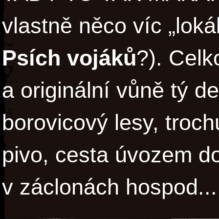
vlastně něco víc „loká
Psích vojáků
?). Celk
a originální vůně tý de
borovicový lesy, troch
pivo, cesta úvozem do 
v záclonách hospod...