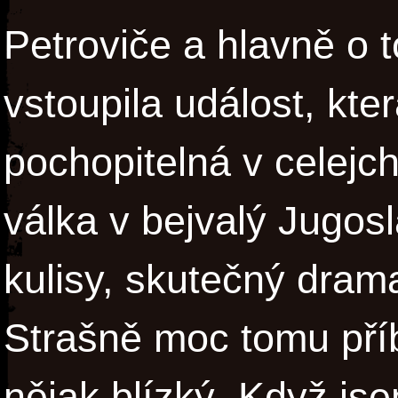
Petroviče a hlavně o 
vstoupila událost, kte
pochopitelná v celejc
válka v bejvalý Jugosl
kulisy, skutečný dram
Strašně moc tomu pří
nějak blízký. Když js