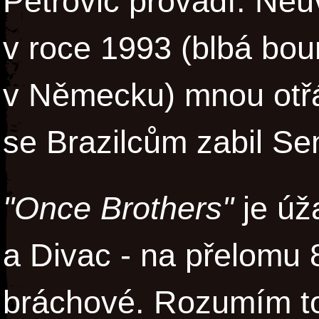
Petrovič provádí. Neu
v roce 1993 (blbá bou
v Německu) mnou otřá
se Brazilcům zabil Se
"Once Brothers"
je úž
a Divac - na přelomu 8
bráchové. Rozumím 