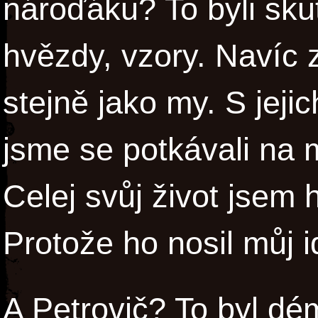
nároďáku? To byli skut
hvězdy, vzory. Navíc 
stejně jako my. S jej
jsme se potkávali na 
Celej svůj život jsem 
Protože ho nosil můj i
A Petrovič? To byl dém