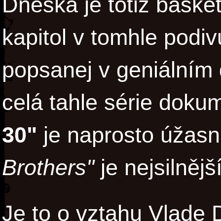
Dneska je totiž baske
kapitol v tomhle podi
popsanej v geniální
celá tahle série dok
30"
je naprosto úžasn
Brothers"
je nejsilnější
Je to o vztahu Vlade