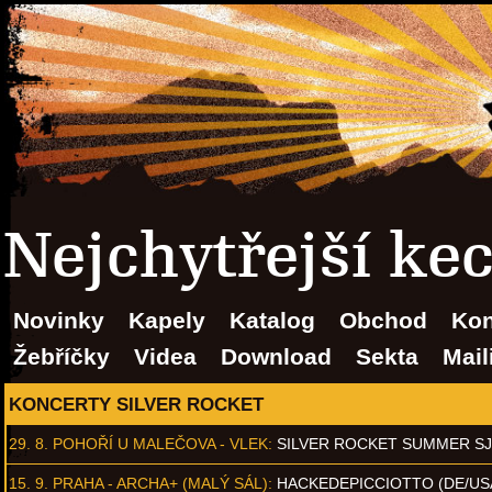
Nejchytřejší ke
Novinky
Kapely
Katalog
Obchod
Kon
Žebříčky
Videa
Download
Sekta
Mail
KONCERTY SILVER ROCKET
29. 8.
POHOŘÍ U MALEČOVA - VLEK
:
SILVER ROCKET SUMMER S
15. 9.
PRAHA - ARCHA+ (MALÝ SÁL)
:
HACKEDEPICCIOTTO (DE/US