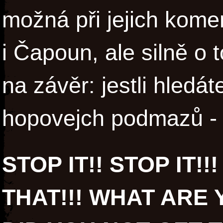
možná při jejich kome
i Čapoun, ale silně o 
na závěr: jestli hledá
hopovejch podmazů - 
STOP IT!! STOP IT!!
THAT!!! WHAT ARE 