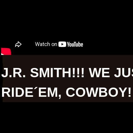
J.R. SMITH!!! WE J
RIDE´EM, COWBOY!