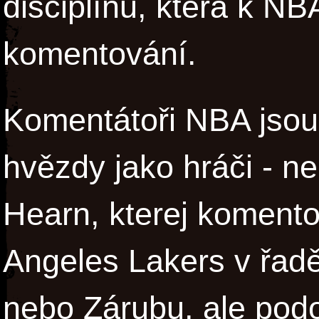
disciplínu, která k NB
komentování.
Komentátoři NBA jsou 
hvězdy jako hráči - n
Hearn, kterej koment
Angeles Lakers v řa
nebo Zárubu, ale pod