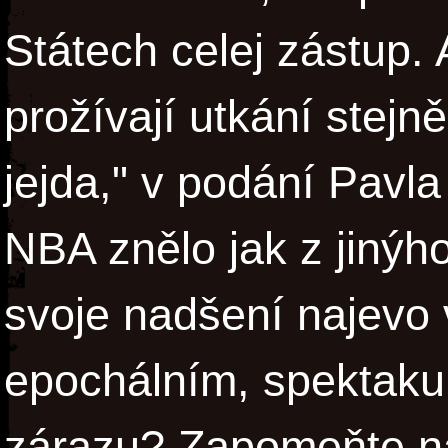
Státech celej zástup.
prožívají utkání stejn
jejda," v podání Pavl
NBA znělo jak z jinýho
svoje nadšení najevo 
epochálním, spektaku
zárazu? Zapomeňte na