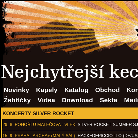
Nejchytřejší ke
Novinky
Kapely
Katalog
Obchod
Kon
Žebříčky
Videa
Download
Sekta
Mail
KONCERTY SILVER ROCKET
29. 8.
POHOŘÍ U MALEČOVA - VLEK
:
SILVER ROCKET SUMMER S
15. 9.
PRAHA - ARCHA+ (MALÝ SÁL)
:
HACKEDEPICCIOTTO (DE/US