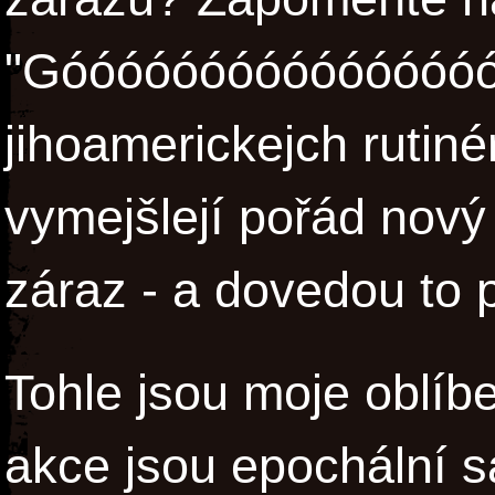
"Góóóóóóóóóóóóóóóóó
jihoamerickejch rutin
vymejšlejí pořád nový
záraz - a dovedou to 
Tohle jsou moje oblíbe
akce jsou epochální 