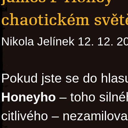
chaotickém svět
Nikola Jelínek 12. 12. 2
Pokud jste se do hla
Honeyho
– toho siln
citlivého – nezamilova