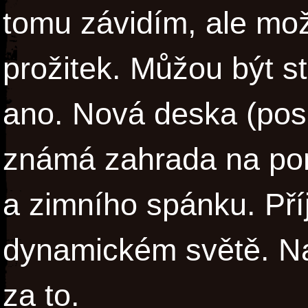
tomu závidím, ale mož
prožitek. Můžou být s
ano. Nová deska (po
známá zahrada na po
a zimního spánku. Př
dynamickém světě. Najd
za to.