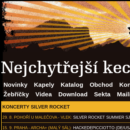
Nejchytřejší ke
Novinky
Kapely
Katalog
Obchod
Kon
Žebříčky
Videa
Download
Sekta
Mail
KONCERTY SILVER ROCKET
29. 8.
POHOŘÍ U MALEČOVA - VLEK
:
SILVER ROCKET SUMMER S
15. 9.
PRAHA - ARCHA+ (MALÝ SÁL)
:
HACKEDEPICCIOTTO (DE/US