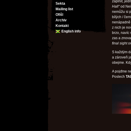
zaplnit, je
Sekta
Hall“
od Neil
Mailing list
nemůžu si p
Ofišl
bílých / če
Archiv
nenápadně a
Kontakt
z nich je n
English info
brzo, navíc
zas a znov
final sight 
S každým dal
a zároveň j
obejme. Kd
A pojďme ne
Poslech
TA