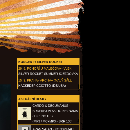
KONCERTY SILVER ROCKET
29. 8.
POHOŘÍ U MALEČOVA - VLEK
:
SILVER ROCKET SUMMER SJEZDOVKA
15. 9.
PRAHA - ARCHA+ (MALÝ SÁL)
:
HACKEDEPICCIOTTO (DE/USA)
AKTUÁLNÍ DESKY
CARDO & DECUMANUS -
BRDSKEJ VLAK DO NEZNÁMA
/ D.C. NOTES
(MP3 / MC+MP3 - SRR 135)
ARAN SATAN - KONSPIRACE