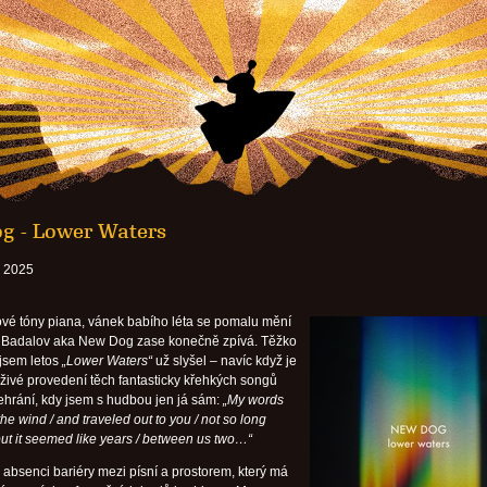
g - Lower Waters
. 2025
ové tóny piana, vánek babího léta se pomalu mění
ar Badalov aka New Dog zase konečně zpívá. Těžko
t jsem letos
„Lower Waters“
už slyšel – navíc když je
t živé provedení těch fantasticky křehkých songů
řehrání, kdy jsem s hudbou jen já sám:
„My words
the wind / and traveled out to you / not so long
but it seemed like years / between us two…“
 absenci bariéry mezi písní a prostorem, který má