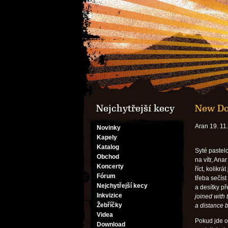
Nejchytřejší kecy
New Do
Aran 19. 11
Novinky
Kapely
Katalog
Syté pastel
Obchod
na vítr, An
Koncerty
říct, kolikrá
Fórum
třeba sečís
Nejchytřejší kecy
a desítky p
Inkvizice
joined with 
Žebříčky
a distance 
Videa
Pokud jde o
Download