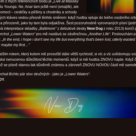
dním z mých referenčních bodů je
„Live at Massey
a Younga. Ne, Anar tam ještě není (smajlík), ale
omoct – cestičky a pěšiny a chodníky a schody
rných kláves vedou přesně tímhle směrem: když hudba vpluje do tvého osobního orbi
 přirozeně, jako by tam byla odjakživa. Šest pozoruhodně vyrovnaných písní (jed
ová interpretace skladby
„Baltimore“
z debutové desky
New Dog
z roku 2013) končí p
 vrchol
„Lower Waters“
pro mě nastává se závěrečnou
„Another Life“.
Poslouchám p
a:
„In the end, i hope i don't see my life but everything that's been lost, utterly wasted
or maybe my first…“
ším rokem, který kolem mě prosviští stále větší rychlostí, si víc a víc uvědomuju v
aksi nenucenou důležitost těchto momentů: když si mě hudba ZNOVU najde. Když 
yž se písně stanou tak důvěrně známou a zároveň ZNOVU NOVOU částí mě samot
chat těchto pár slov stručných - jako je
„Lower Waters“.
DY
.