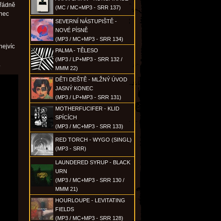
ořádně
(MC / MC+MP3 - SRR 137)
anec
SEVERNÍ NÁSTUPIŠTĚ -
NOVÉ PÍSNĚ
(MP3 / MC+MP3 - SRR 134)
nejvíc
PALMA - TĚLESO
(MP3 / LP+MP3 - SRR 132 /
.
MMM 22)
DĚTI DEŠTĚ - MLŽNÝ ÚVOD
JASNÝ KONEC
(MP3 / LP+MP3 - SRR 131)
MOTHERFUCIFER - KLID
SPÍCÍCH
(MP3 / MC+MP3 - SRR 133)
RED TORCH - WYGO (SINGL)
(MP3 - SRR)
LAUNDERED SYRUP - BLACK
URN
(MP3 / MC+MP3 - SRR 130 /
MMM 21)
HOURLOUPE - LEVITATING
FIELDS
(MP3 / MC+MP3 - SRR 128)