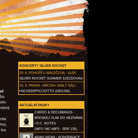
KONCERTY SILVER ROCKET
29. 8.
POHOŘÍ U MALEČOVA - VLEK
:
SILVER ROCKET SUMMER SJEZDOVKA
15. 9.
PRAHA - ARCHA+ (MALÝ SÁL)
:
ad
HACKEDEPICCIOTTO (DE/USA)
šlo
oliv
AKTUÁLNÍ DESKY
právný
CARDO & DECUMANUS -
BRDSKEJ VLAK DO NEZNÁMA
esta
/ D.C. NOTES
Ano,
(MP3 / MC+MP3 - SRR 135)
 tou
ARAN SATAN - KONSPIRACE