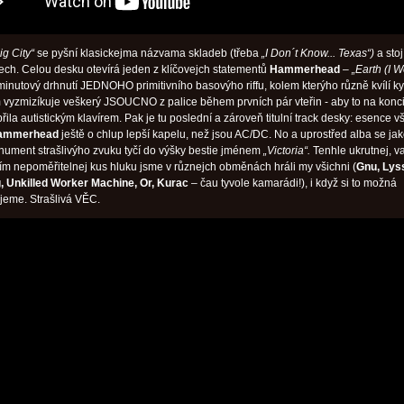
ig City“
se pyšní klasickejma názvama skladeb (třeba
„I Don´t Know... Texas“)
a stoj
lech. Celou desku otevírá jeden z klíčovejch statementů
Hammerhead
–
„Earth (I W
inutový drhnutí JEDNOHO primitivního basovýho riffu, kolem kterýho různě kvílí ky
m vyzmizíkuje veškerý JSOUCNO z palice během prvních pár vteřin - aby to na konc
ila autistickým klavírem. Pak je tu poslední a zároveň titulní track desky: esence v
ammerhead
ještě o chlup lepší kapelu, než jsou AC/DC. No a uprostřed alba se ja
nument strašlivýho zvuku tyčí do výšky bestie jménem
„Victoria“.
Tenhle ukrutnej, va
ičím nepoměřitelnej kus hluku jsme v různejch obměnách hráli my všichni (
Gnu, Lys
, Unkilled Worker Machine, Or, Kurac
– čau tyvole kamarádi!), i když si to možná
eme. Strašlivá VĚC.