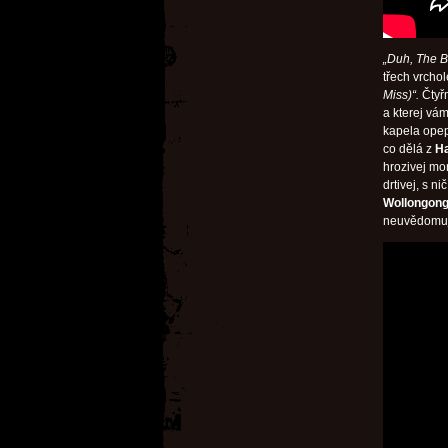
„Duh, The B
třech vrcho
Miss)“.
Čtyřm
a kterej vá
kapela opepř
co dělá z
H
hrozivej mo
drtivej, s n
Wollongong
neuvědomuj