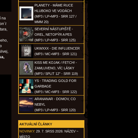
PLANETY - MÁME RUCE
HLUBOKO VE VODÁCH
(MP3 / LP+MP3 - SRR 127 /
í na
MMM 20)
on´t
tara,
SEVERNÍ NÁSTUPIŠTĚ -
i
OREL, NETOPÝR A PES
šeho,
(MP3 / LP+MP3 - SRR 125)
ko
UKWXXX - DIE INFLUENCER
livej,
(MP3 / MC+MP3 - SRR 121)
sa,
KISS ME KOJAK / FETCH! -
ZAMLUVENO, VÍC LÁSKY
(MP3 / SPLIT 12" - SRR 119)
YS - TRADING GOLD FOR
GARBAGE
(MP3 / MC+MP3 - SRR 122)
ARANANAR - DOMOV, CO
NEBYL
(MP3 / LP+MP3 - SRR 120)
AKTUÁLNÍ ČLÁNKY
NOVINKY:
29. 7. SRSS 2026: NÁZEV ~
MÍSTO