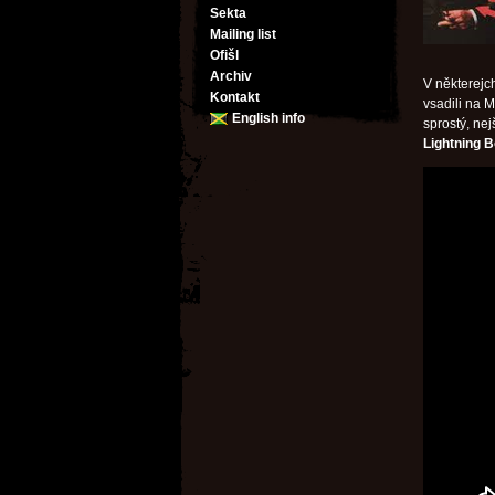
Sekta
Mailing list
Ofišl
Archiv
V některejc
Kontakt
vsadili na 
English info
sprostý, nej
Lightning B