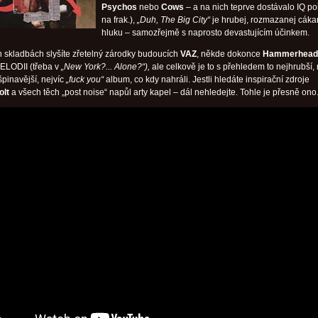
Psychos
nebo
Cows
– a na nich teprve dostávalo IQ p
na frak.),
„Duh, The Big City“
je hrubej, rozmazanej cák
hluku – samozřejmě s naprosto devastujícím účinkem.
h skladbách slyšíte zřetelný zárodky budoucích
VAZ
, někde dokonce
Hammerhead
MELODII (třeba v
„New York?... Alone?“),
ale celkově je to s přehledem to nejhrubší, 
špinavější, nejvíc
„fuck you“
album, co kdy nahráli. Jestli hledáte inspirační zdroje
olt
a všech těch „post noise“ napůl arty kapel – dál nehledejte. Tohle je přesně ono