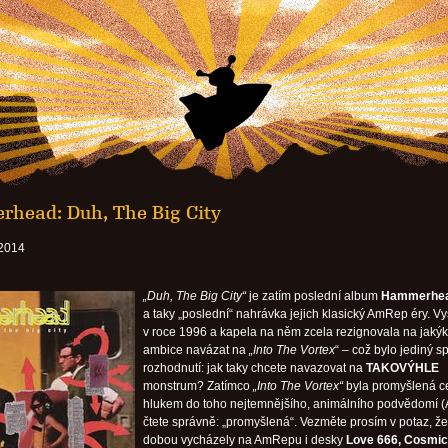
head: Duh, The Big City
 2014
„Duh, The Big City“
je zatím poslední album
Hammerhe
a taky „poslední“ nahrávka jejich klasický AmRep éry. Vy
v roce 1996 a kapela na něm zcela rezignovala na jakýk
ambice navázat na
„Into The Vortex
“ – což bylo jediný s
rozhodnutí: jak taky chcete navazovat na
TAKOVÝHLE
monstrum? Zatímco
„Into The Vortex“
byla promyšlená c
hlukem do toho nejtemnějšího, animálního podvědomí (
čtete správně: „promyšlená“. Vezměte prosím v potaz, že
dobou vycházely na AmRepu i desky
Love 666, Cosmic