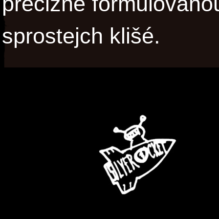
precizně formulovanou
sprostejch klišé.