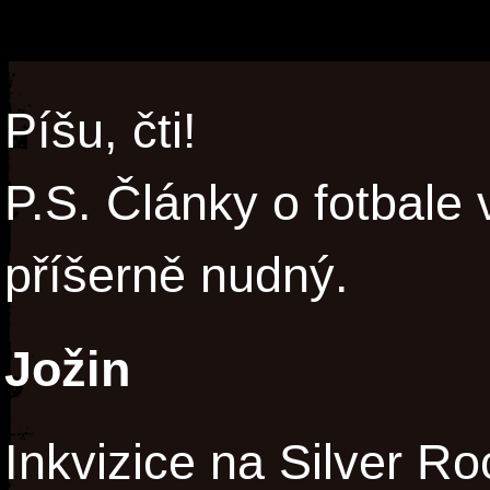
Píšu, čti!
P.S. Články o fotbale 
příšerně nudný.
Jožin
Inkvizice na Silver Ro