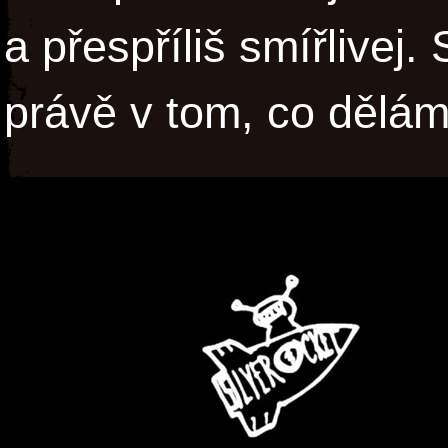
a přespříliš smířlive
právě v tom, co dělám