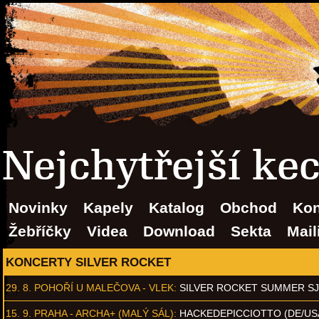
Nejchytřejší ke
Novinky
Kapely
Katalog
Obchod
Kon
Žebříčky
Videa
Download
Sekta
Mail
KONCERTY SILVER ROCKET
29. 8.
POHOŘÍ U MALEČOVA - VLEK
:
SILVER ROCKET SUMMER S
15. 9.
PRAHA - ARCHA+ (MALÝ SÁL)
:
HACKEDEPICCIOTTO (DE/US