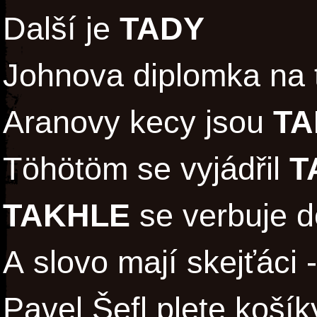
Další je
TADY
Johnova diplomka na 
Aranovy kecy jsou
TA
Töhötöm se vyjádřil
T
TAKHLE
se verbuje 
A slovo mají skejťáci 
Pavel Šefl plete koš