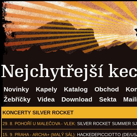
Nejchytřejší ke
Novinky
Kapely
Katalog
Obchod
Kon
Žebříčky
Videa
Download
Sekta
Mail
KONCERTY SILVER ROCKET
29. 8.
POHOŘÍ U MALEČOVA - VLEK
:
SILVER ROCKET SUMMER S
15. 9.
PRAHA - ARCHA+ (MALÝ SÁL)
:
HACKEDEPICCIOTTO (DE/US