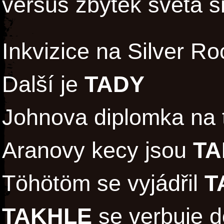
versus zbytek světa s
Inkvizice na Silver Ro
Další je
TADY
Johnova diplomka na 
Aranovy kecy jsou
TA
Töhötöm se vyjádřil
T
TAKHLE
se verbuje 