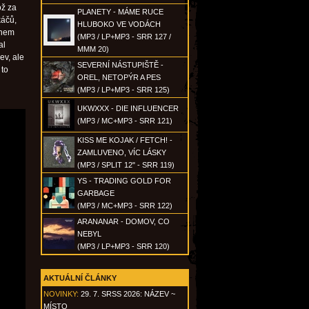
ož za
PLANETY - MÁME RUCE
káčů,
HLUBOKO VE VODÁCH
ohem
(MP3 / LP+MP3 - SRR 127 /
al
MMM 20)
ev, ale
SEVERNÍ NÁSTUPIŠTĚ -
 to
OREL, NETOPÝR A PES
(MP3 / LP+MP3 - SRR 125)
UKWXXX - DIE INFLUENCER
(MP3 / MC+MP3 - SRR 121)
KISS ME KOJAK / FETCH! -
ZAMLUVENO, VÍC LÁSKY
(MP3 / SPLIT 12" - SRR 119)
YS - TRADING GOLD FOR
GARBAGE
(MP3 / MC+MP3 - SRR 122)
ARANANAR - DOMOV, CO
NEBYL
(MP3 / LP+MP3 - SRR 120)
AKTUÁLNÍ ČLÁNKY
NOVINKY:
29. 7. SRSS 2026: NÁZEV ~
MÍSTO