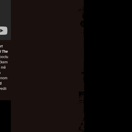
rt
l The
poctu
éčkem
o mě
m
ednom
d
edli