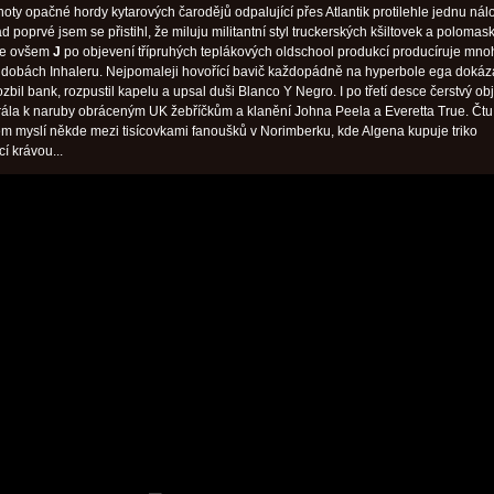
oty opačné hordy kytarových čarodějů odpalující přes Atlantik protilehle jednu nál
 poprvé jsem se přistihl, že miluju militantní styl truckerských kšiltovek a polomas
 se ovšem
J
po objevení třípruhých teplákových oldschool produkcí producíruje mn
dobách Inhaleru. Nejpomaleji hovořící bavič každopádně na hyperbole ega dokáz
bil bank, rozpustil kapelu a upsal duši Blanco Y Negro. I po třetí desce čerstvý obj
rála k naruby obráceným UK žebříčkům a klanění Johna Peela a Everetta True. Čtu
sem myslí někde mezi tisícovkami fanoušků v Norimberku, kde Algena kupuje triko
cí krávou...