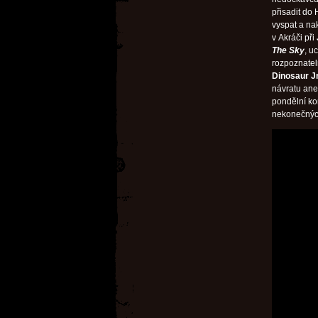
přisadit do 
vyspat a na
v Akráči při
The Sky
, u
rozpoznatel
Dinosaur Jr
návratu ane
pondělní ko
nekonečných