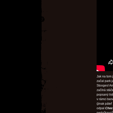
Jak na tom 
začal park 
Stooges! An
začíná stáče
popsaný list
v rámci ben
(jinak páteř
odpal
Choc
nedočkavců 