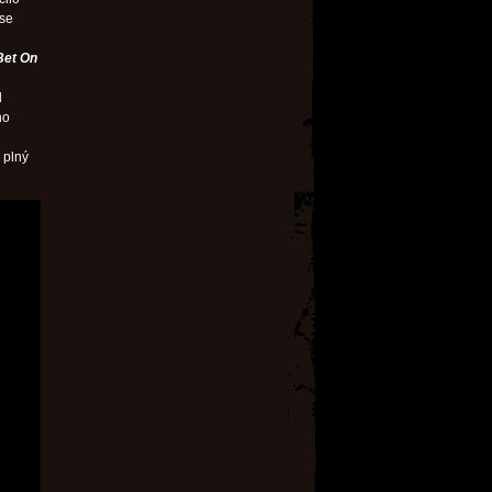
 se
 Bet On
d
ho
 plný