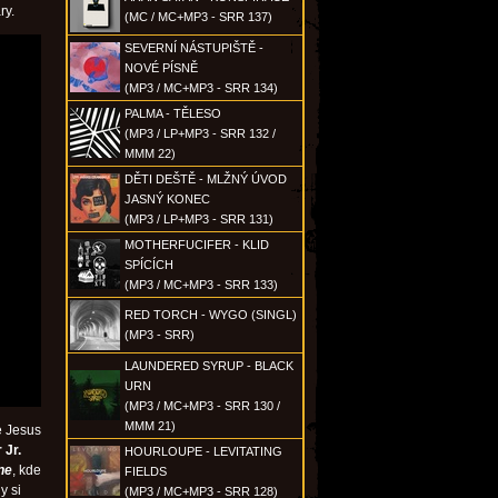
ry.
(MC / MC+MP3 - SRR 137)
SEVERNÍ NÁSTUPIŠTĚ -
NOVÉ PÍSNĚ
(MP3 / MC+MP3 - SRR 134)
PALMA - TĚLESO
(MP3 / LP+MP3 - SRR 132 /
MMM 22)
DĚTI DEŠTĚ - MLŽNÝ ÚVOD
JASNÝ KONEC
(MP3 / LP+MP3 - SRR 131)
MOTHERFUCIFER - KLID
SPÍCÍCH
(MP3 / MC+MP3 - SRR 133)
RED TORCH - WYGO (SINGL)
(MP3 - SRR)
LAUNDERED SYRUP - BLACK
URN
(MP3 / MC+MP3 - SRR 130 /
MMM 21)
e Jesus
 Jr.
HOURLOUPE - LEVITATING
ne
, kde
FIELDS
y si
(MP3 / MC+MP3 - SRR 128)