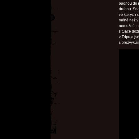
padnou do n
druhou. Snad
ve kterých
méně než v 
nemožné, roz
situace doz
v Tripu a j
s přežvykují