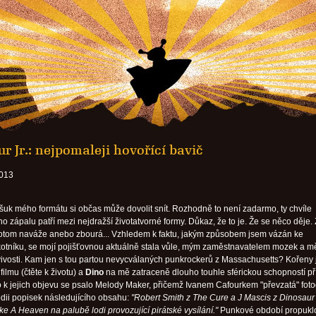
r Jr.: nejpomaleji hovořící bavič
2013
ošuk mého formátu si občas může dovolit snít. Rozhodně to není zadarmo, ty chvíle
o zápalu patří mezi nejdražší životatvorné formy. Důkaz, že to je. Že se něco děje.
tom naváže anebo zbourá... Vzhledem k faktu, jakým způsobem jsem vázán ke
otníku, se mojí pojišťovnou aktuálně stala vůle, mým zaměstnavatelem mozek a 
vivosti. Kam jen s tou partou nevycválaných punkrockerů z Massachusetts? Kořeny 
filmu (čtěte k životu) a
Dino
na mě zatraceně dlouho touhle sférickou schopností p
lo k jejich objevu se psalo Melody Maker, přičemž Ivanem Cafourkem "převzatá" foto
dii popisek následujícího obsahu:
"Robert Smith z The Cure a J Mascis z Dinosaur J
ike A Heaven na palubě lodi provozující pirátské vysílání."
Punkové období propukl