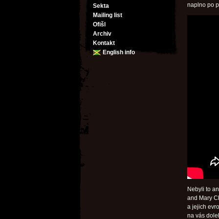
naplno po p
Sekta
Mailing list
Ofišl
Archiv
Kontakt
English info
Nebyli to a
and Mary Cha
a jejich ev
na vás dole