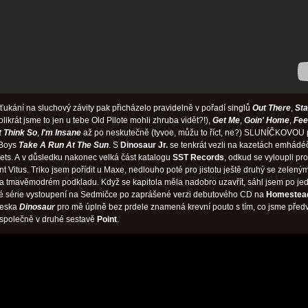
ukání na sluchový závity pak přicházelo pravidelně v pořadí singlů
Out There
,
Sta
olikrát jsme to jen u tebe Old Pilote mohli zhruba vidět?!),
Get Me
,
Goin' Home
,
Fee
t Think So
,
I'm Insane
až po neskutečně (tyvoe, můžu to říct, ne?) SLUNÍČKOVOU 
 Boys
Take A Run At The Sun
. S
Dinosaur Jr.
se tenkrát vezli na kazetách emhád
ets. A v důsledku nakonec velká část katalogu
SST Records
, odkud se vyloupli pr
t Vitus. Triko jsem pořídit u Maxe, nedlouho poté pro jistotu ještě druhý se zelený
 tmavěmodrém podkladu. Když se kapitola měla nadobro uzavřít, sáhl jsem po j
é série vystoupení na Sedmičce po zaprášené verzi debutového CD na
Homestea
Deska
Dinosaur
pro mě úplně bez prdele znamená krevní pouto s tím, co jsme předv
společně v druhé sestavě
Point
.