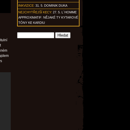
INKVIZICE:
31. 5. DOMINIK DUKA
NEJCHYTŘEJŠÍ KECY:
27. 5. L´HOMME
APPROXIMATIF: NĚJAKÉ TY KYTAROVÉ
TÓNY KE KARDIU
tulní
t
vaném
rajdem
ys