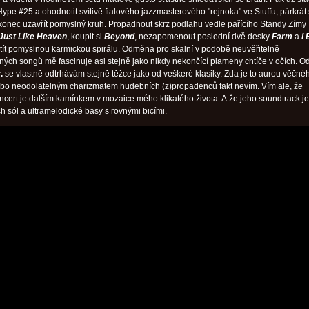
Hype #25 a ohodnotit svítivě fialového jazzmasterového "rejnoka" ve Stuffu, párkrát
konec uzavřít pomyslný kruh. Propadnout skrz podlahu vedle pařícího Standy Zímy
Just Like Heaven
, koupit si
Beyond
, nezapomenout poslední dvě desky
Farm
a
I
ctít pomyslnou karmickou spirálu. Odměna pro skalní v podobě neuvěřitelně
ných songů mě fascinuje asi stejně jako nikdy nekončící plameny chtíče v očích. O
.
se vlastně odtrhávám stejně těžce jako od veškeré klasiky. Zda je to aurou věčné
bo neodolatelným charizmatem hudebních (z)propadenců fakt nevím. Vím ale, že
ncert je dalším kamínkem v mozaice mého klikatého života. A že jeho soundtrack je
 sól a ultramelodické basy s rovnými bicími.