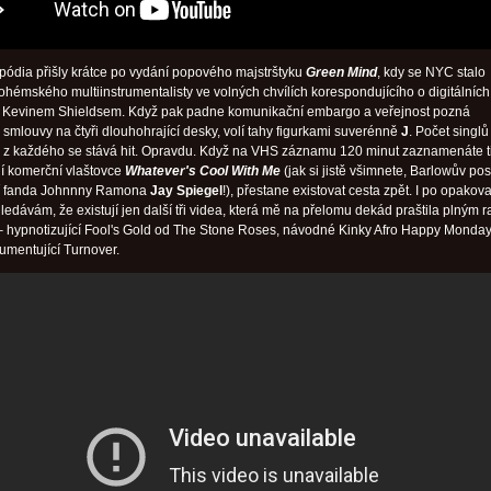
 pódia přišly krátce po vydání popového majstrštyku
Green Mind
, kdy se NYC stalo
ohémského multiinstrumentalisty ve volných chvílích korespondujícího o digitálních
s Kevinem Shieldsem. Když pak padne komunikační embargo a veřejnost pozná
 smlouvy na čtyři dlouhohrající desky, volí tahy figurkami suverénně
J
. Počet singlů
i, z každého se stává hit. Opravdu. Když na VHS záznamu 120 minut zaznamenáte ti
ní komerční vlaštovce
Whatever's Cool With Me
(jak si jistě všimnete, Barlowův pos
lší fanda Johnnny Ramona
Jay Spiegel
!), přestane existovat cesta zpět. I po opako
ledávám, že existují jen další tři videa, která mě na přelomu dekád praštila plným 
 – hypnotizující Fool's Gold od The Stone Roses, návodné Kinky Afro Happy Monda
gumentující Turnover.