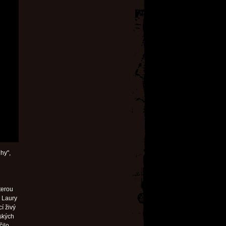
hy",
terou
 Laury
í živý
žských
čilo