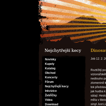
Nejchytřejší kecy
Dinosau
Job 12. 2. 
Novinky
Kapely
Katalog
Roztržitý p
Obchod
vizionářskéh
Koncerty
nedlouho po
Fórum
zlomenině k
Nejchytřejší kecy
tok předsta
Inkvizice
jak hudba k 
Žebříčky
sálají. Hes
Videa
měla v Melo
singl Just L
Download