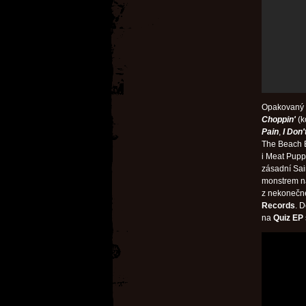
Opakovaný ť
Choppin'
(k
Pain
,
I Don'
The Beach
i Meat Pupp
zásadní Sain
monstrem na
z nekonečn
Records
. 
na
Quiz EP