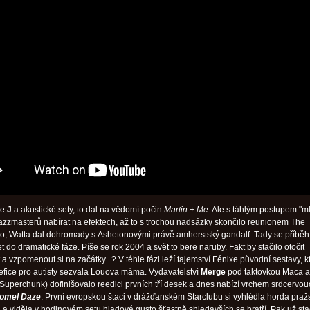
je
J
a akustické sety, to dal na vědomí počin
Martin + Me
. Ale s táhlým postupem "ml
jazzmasterů nabírat na efektech, až to s trochou nadsázky skončilo reunionem The
o, Watta dal dohromady s Ashetonovými právě amherstský gandalf. Tady se příběh
t do dramatické fáze. Píše se rok 2004 a svět to bere naruby. Fakt by stačilo otočit
 a vzpomenout si na začátky...? V téhle fázi leží tajemství Fénixe původní sestavy, k
efice pro autisty sezvala Louova máma. Vydavatelství
Merge
pod taktovkou Maca a
 Superchunk) dofinišovalo reedici prvních tří desek a dnes nabízí vrchem srdcervouc
omel Daze
. První evropskou štaci v drážďanském Starclubu si vyhlédla horda pra
a viděla v hodinovém setu hladové gusto šťastně shledavších se bratří. Pak už sta