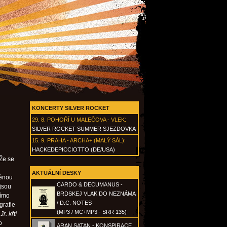
KONCERTY SILVER ROCKET
29. 8.
POHOŘÍ U MALEČOVA - VLEK
:
SILVER ROCKET SUMMER SJEZDOVKA
15. 9.
PRAHA - ARCHA+ (MALÝ SÁL)
:
HACKEDEPICCIOTTO (DE/USA)
 Že se
AKTUÁLNÍ DESKY
měnou
CARDO & DECUMANUS -
jsou
BRDSKEJ VLAK DO NEZNÁMA
římo
/ D.C. NOTES
grafie
(MP3 / MC+MP3 - SRR 135)
r. křtí
o
ARAN SATAN - KONSPIRACE