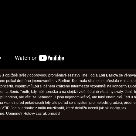
dy
J
objížděl svět v doprovodu proměnlivé sestavy The Fog a
Lou Barlow
se věnova
em potkal druhého jmenovaného v Berlíně. Kudrnatá štice se nepřestala vlnit ani p
oncertu. Impulzivní
Lou
si během krátkého intermezza vzpomněl na koncert v Luc
nt a Sonic Youth, kdy měl horečku a na stejdži viděl údajně všechny svatý. Jistě, t
 půlhodinu, ale věci ze Sebadoh III jsou nejenom krátký, ale také energický. Teď u 
 víc než před pětadvaceti lety, ale pořád se smyslem pro melodii, gradaci, předne
 VTIP. Jde o jednoho z mála muzikantů, které dokážu ocenit jak akusticky, tak
vaně. Upřímně? Hotový zázrak přírody!