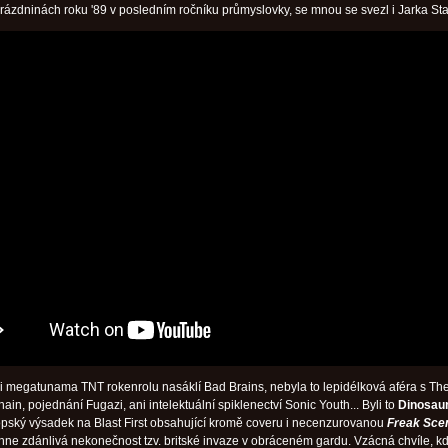
rázdninách roku '89 v posledním ročníku průmyslovky, se mnou se svezl i Jarka Sta
ni megatunama TNT rokenrolu nasáklí Bad Brains, nebyla to lepidélková aféra s Th
in, pojednání Fugazi, ani intelektuální spiklenectví Sonic Youth... Byli to
Dinosaur
ropský výsadek na Blast First obsahující kromě coveru i necenzurovanou
Freak Sce
hne zdánlivá nekonečnost tzv. britské invaze v obráceném gardu. Vzácná chvíle, kd