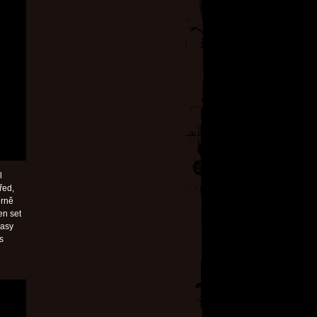
l
řed,
erně
en set
basy
s