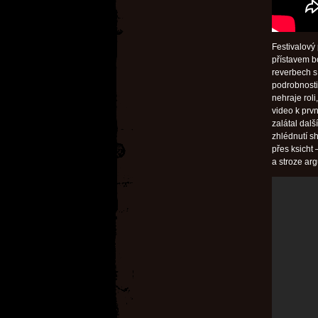
Festivalový
přístavem b
reverbech 
podrobnosti
nehraje rol
video k prv
zalátal da
zhlédnutí sh
přes ksicht
a stroze ar