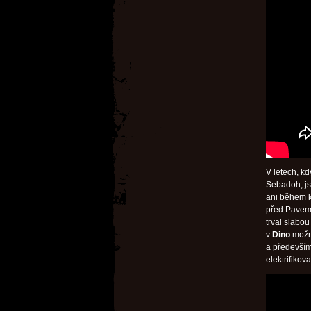
V letech, k
Sebadoh, js
ani během k
před Paveme
trval slabou
v
Dino
možná
a především
elektrifiko