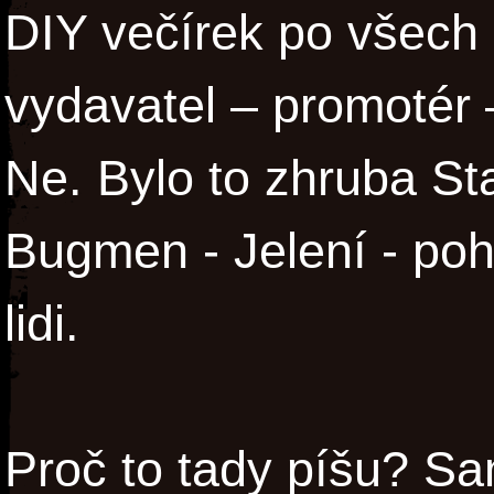
DIY večírek po všech
vydavatel – promotér 
Ne. Bylo to zhruba St
Bugmen - Jelení - po
lidi.
Proč to tady píšu? S