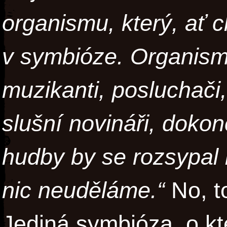
organismu, který, ať 
v symbióze. Organism
muzikanti, posluchači,
slušní novináři, dokon
hudby by se rozsypal 
nic neuděláme.“
No, to
Jediná symbióza, o kt