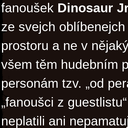
fanoušek
Dinosaur Jr
ze svejch oblíbenejch
prostoru a ne v něja
všem těm hudebním pu
personám tzv. „od per
„fanoušci z guestlistu“
neplatili ani nepamatu