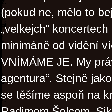
(pokud ne, mělo to bej
„velkejch“ koncertech
minimáně od vidění v
VNÍMÁME JE. My práv
agentura“. Stejně jak
se těšíme aspoň na kr
Radimem Šolcem, Sik