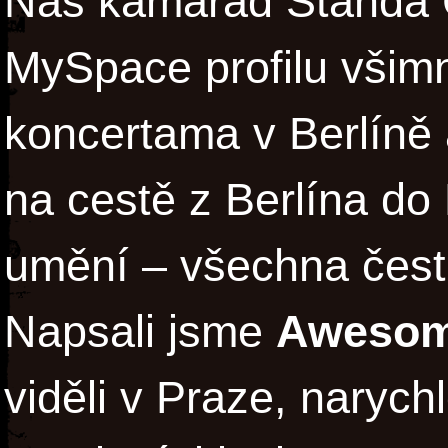
Náš kamarád Standa C
MySpace profilu všimn
koncertama v Berlíně 
na cestě z Berlína do 
umění – všechna čest 
Napsali jsme
Awesom
viděli v Praze, narych