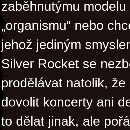
zaběhnutýmu modelu 
„organismu“ nebo chc
jehož jediným smysle
Silver Rocket se nez
prodělávat natolik, ž
dovolit koncerty ani 
to dělat jinak, ale po