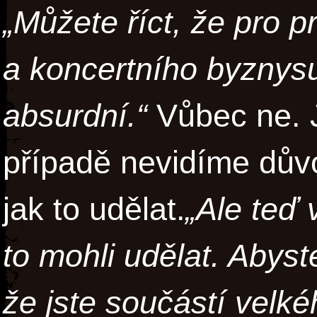
„Můžete říct, že pro p
a koncertního byznys
absurdní.“
Vůbec ne. 
případě nevidíme důvo
jak to udělat.
„Ale teď
to mohli udělat. Abyst
že jste součástí velk