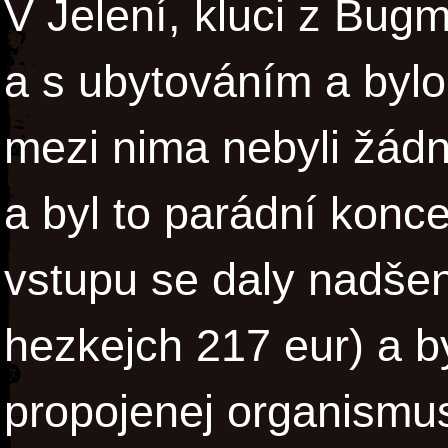
V Jelení, kluci z Bug
a s ubytováním a bylo t
mezi nima nebyli žádný
a byl to parádní konc
vstupu se daly nadšen
hezkejch 217 eur) a by
propojenej organismus