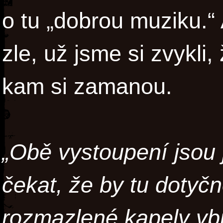
o tu „dobrou muziku.“
zle, už jsme si zvykli,
kam si zamanou.
„Obě vystoupení jsou
čekat, že by tu dotyč
rozmazlené kapely vb