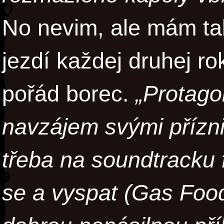
No nevim, ale mám ta
jezdí každej druhej ro
pořád borec.
„Protago
navzájem svými přízniv
třeba na soundtracku 
se a vyspat (Gas Foo