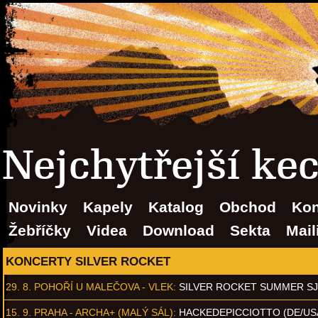
Nejchytřejší ke
Novinky
Kapely
Katalog
Obchod
Kon
Žebříčky
Videa
Download
Sekta
Mail
KONCERTY SILVER ROCKET
29. 8.
POHOŘÍ U MALEČOVA - VLEK
:
SILVER ROCKET SUMMER S
15. 9.
PRAHA - ARCHA+ (MALÝ SÁL)
:
HACKEDEPICCIOTTO (DE/US