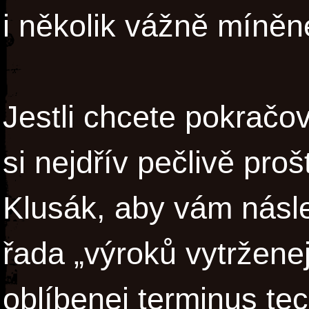
i několik vážně míněne
Jestli chcete pokračov
si nejdřív pečlivě pro
Klusák, aby vám násle
řada „výroků vytrženej
oblíbenej terminus te