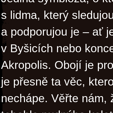
s lidma, který sledujou
a podporujou je – ať j
v Byšicích nebo konc
Akropolis. Obojí je pr
je přesně ta věc, kter
nechápe. Věřte nám,