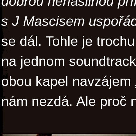
dobrou nenásilnou příl
s J Mascisem uspořád
se dál. Tohle je troch
na jednom soundtrack
obou kapel navzájem „
nám nezdá. Ale proč 