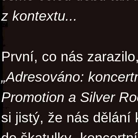
z kontextu...
První, co nás zarazilo,
„Adresováno: koncert
Promotion a Silver Ro
si jistý, že nás dělán
do škatulky „koncertní