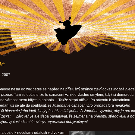
ář
0. 2007
tohodle hesla do wikipedie se napřed na příslušný stránce zjeví odkaz
Možná hledá
 pozice
. Tam se dočtete, že to označení vzniklo vlastně omylem, když si domorodci 
ednotvárnosti sexu bílých blablabla… Takže slepá ulička. Po návratu k původnímu
edání už se ale dá souhlasit, že
Misionář je označení pro propagátora nějakého
či hlasatele jeho idejí, který působí na lidi jiného či žádného vyznání, aby je pro to
 získal. …Zároveň je ale třeba pamatovat, že zejména na přelomu středověku a n
í výpravy často kombinovány s výpravami dobyvačnými.
íjna došlo k nečekaný události v divokým