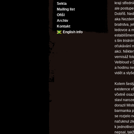
kraji středn
Sekta
ale postupe
Mailing list
Dobříš. Ned
Ofišl
aka Nezden
Archiv
bratrstva, j
Kontakt
ledovce a m
English info
establišmen
s tím tristn
oťukávání m
akci. Někte
vernisáž fo
Velbloud v 
a hodinu neb
vidět a slyš
Kolem šestý
existence v
včetně osaze
slaví naroz
dorazil Mist
barmanka př
se rozjelo 
naťuknul zl
k jednotlivc
nepsal, tak