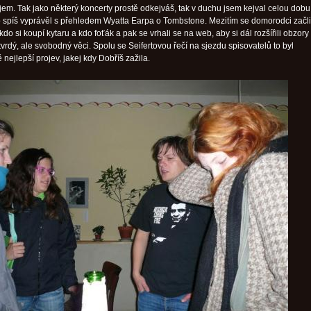
jem. Tak jako některý koncerty prostě odkejváš, tak v duchu jsem kejval celou dobu
o spíš vyprávěl s přehledem Wyatta Earpa o Tombstone. Mezitím se domorodci začli
do si koupí kytaru a kdo foťák a pak se vrhali se na web, aby si dál rozšířili obzory 
vrdý, ale svobodný věci. Spolu se Seifertovou řečí na sjezdu spisovatelů to byl
ejlepší projev, jakej kdy Dobříš zažila.