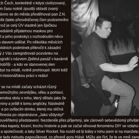
ích Čech, konkrétně v kdysi civilizovaný,
m času notně zpustlý oblasti zvaný
ávno se do města přestěhoval pan Z.N.
ěk (takto přesvědčenej člen podzemního
ehož je celý ÚV vlastně jen špičkou
ediálně přijatelnou maskou pro
t a jeho poskoky) s rozhodnutím něco
ím stavem udělat. Po několika měsících
ístních podmínek přikročil k zásadní
rý z Vás zaregistrovali pozvánku na
tografií s názvem
Zpětná pasáž
v kavárně
Dobříši - a kdo ve stanovenej den
yl na místě, notně prohloupil. Mohl totiž
et misionářskou práci v reálu!
 se na místě začaly scházet různý
šemožnýho zevnějšku, věku a pohlaví,
nstva stolu v rohu, který dělalo jako že
eniny a ještě k tomu anglicky. Následně
r a po uvítacím drinku, kterej mu sličná
inesla po objednávce „Jako vždycky!“
neuvěřitelný představení. Nezdeněk přes příjemný, ale zároveň sebevědomý přivítán
ehka kapely, focení, trochu historie a pak se začal věnovat fenoménu DIY ve vztahu
i a společnosti; a taky Silver Rocket. Na rozdíl od tý báby v rohu jsem si na manžetu
že tady nebudu papouškovat, co přesně
guru
hlásil. Můžu ale říct, že to ve mně za