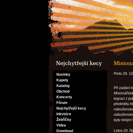
Nejchytřejší kecy
Mision
Pinto 29. 1
Novinky
Kapely
Katalog
Při zadání 
Obchod
Misionářská
Koncerty
legraci z j
Fórum
předmětu hl
Nejchytřejší kecy
náboženství 
Inkvizice
náboženství
Žebříčky
byly misijn
Videa
Letos 20. ř
Download