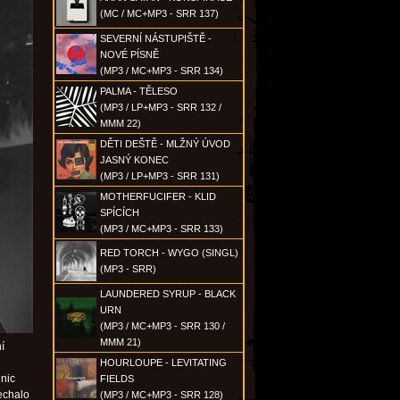
(MC / MC+MP3 - SRR 137)
SEVERNÍ NÁSTUPIŠTĚ -
NOVÉ PÍSNĚ
(MP3 / MC+MP3 - SRR 134)
PALMA - TĚLESO
(MP3 / LP+MP3 - SRR 132 /
MMM 22)
DĚTI DEŠTĚ - MLŽNÝ ÚVOD
JASNÝ KONEC
(MP3 / LP+MP3 - SRR 131)
MOTHERFUCIFER - KLID
SPÍCÍCH
(MP3 / MC+MP3 - SRR 133)
RED TORCH - WYGO (SINGL)
(MP3 - SRR)
LAUNDERED SYRUP - BLACK
URN
(MP3 / MC+MP3 - SRR 130 /
MMM 21)
í
HOURLOUPE - LEVITATING
 nic
FIELDS
nechalo
(MP3 / MC+MP3 - SRR 128)