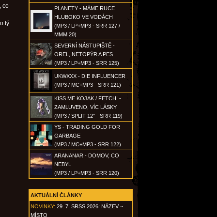
, co
PLANETY - MÁME RUCE
HLUBOKO VE VODÁCH
o tý
(MP3 / LP+MP3 - SRR 127 /
MMM 20)
SEVERNÍ NÁSTUPIŠTĚ -
OREL, NETOPÝR A PES
(MP3 / LP+MP3 - SRR 125)
UKWXXX - DIE INFLUENCER
(MP3 / MC+MP3 - SRR 121)
KISS ME KOJAK / FETCH! -
ZAMLUVENO, VÍC LÁSKY
(MP3 / SPLIT 12" - SRR 119)
YS - TRADING GOLD FOR
GARBAGE
(MP3 / MC+MP3 - SRR 122)
ARANANAR - DOMOV, CO
NEBYL
(MP3 / LP+MP3 - SRR 120)
AKTUÁLNÍ ČLÁNKY
NOVINKY:
29. 7. SRSS 2026: NÁZEV ~
MÍSTO