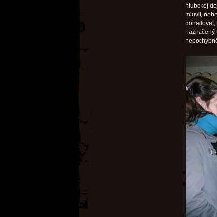
hlubokej do
mluvil, neb
dohadovat, k
naznačený t
nepochybně n