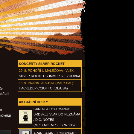
KONCERTY SILVER ROCKET
29. 8.
POHOŘÍ U MALEČOVA - VLEK
:
SILVER ROCKET SUMMER SJEZDOVKA
15. 9.
PRAHA - ARCHA+ (MALÝ SÁL)
:
te
HACKEDEPICCIOTTO (DE/USA)
dělali
AKTUÁLNÍ DESKY
CARDO & DECUMANUS -
to
BRDSKEJ VLAK DO NEZNÁMA
ovověku
/ D.C. NOTES
(MP3 / MC+MP3 - SRR 135)
ARAN SATAN - KONSPIRACE