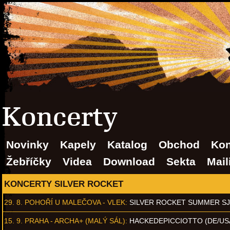
Koncerty
Novinky
Kapely
Katalog
Obchod
Kon
Žebříčky
Videa
Download
Sekta
Mail
KONCERTY SILVER ROCKET
29. 8.
POHOŘÍ U MALEČOVA - VLEK
:
SILVER ROCKET SUMMER S
15. 9.
PRAHA - ARCHA+ (MALÝ SÁL)
:
HACKEDEPICCIOTTO (DE/US