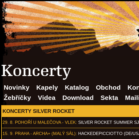
Koncerty
Novinky
Kapely
Katalog
Obchod
Kon
Žebříčky
Videa
Download
Sekta
Mail
KONCERTY SILVER ROCKET
29. 8.
POHOŘÍ U MALEČOVA - VLEK
:
SILVER ROCKET SUMMER S
15. 9.
PRAHA - ARCHA+ (MALÝ SÁL)
:
HACKEDEPICCIOTTO (DE/US