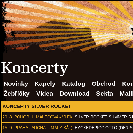
Koncerty
Novinky
Kapely
Katalog
Obchod
Kon
Žebříčky
Videa
Download
Sekta
Mail
KONCERTY SILVER ROCKET
29. 8.
POHOŘÍ U MALEČOVA - VLEK
:
SILVER ROCKET SUMMER S
15. 9.
PRAHA - ARCHA+ (MALÝ SÁL)
:
HACKEDEPICCIOTTO (DE/US