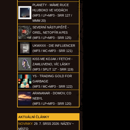
PLANETY - MÁME RUCE
HLUBOKO VE VODÁCH
(MP3 / LP+MP3 - SRR 127 /
MMM 20)
SEVERNÍ NÁSTUPIŠTĚ -
OREL, NETOPÝR A PES
(MP3 / LP+MP3 - SRR 125)
UKWXXX - DIE INFLUENCER
(MP3 / MC+MP3 - SRR 121)
KISS ME KOJAK / FETCH! -
ZAMLUVENO, VÍC LÁSKY
(MP3 / SPLIT 12" - SRR 119)
YS - TRADING GOLD FOR
GARBAGE
(MP3 / MC+MP3 - SRR 122)
ARANANAR - DOMOV, CO
NEBYL
(MP3 / LP+MP3 - SRR 120)
AKTUÁLNÍ ČLÁNKY
NOVINKY:
29. 7. SRSS 2026: NÁZEV ~
MÍSTO