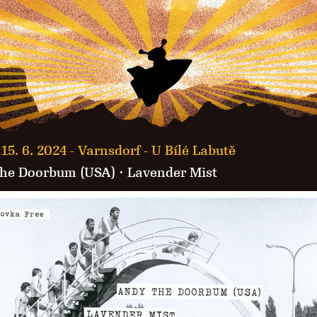
15. 6. 2024 -
Varnsdorf - U Bílé Labutě
he Doorbum (USA)
·
Lavender Mist