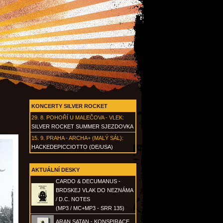
KONCERTY SILVER ROCKET
29. 8.
POHOŘÍ U MALEČOVA - VLEK
:
SILVER ROCKET SUMMER SJEZDOVKA
15. 9.
PRAHA - ARCHA+ (MALÝ SÁL)
:
HACKEDEPICCIOTTO (DE/USA)
AKTUÁLNÍ DESKY
CARDO & DECUMANUS -
BRDSKEJ VLAK DO NEZNÁMA
/ D.C. NOTES
(MP3 / MC+MP3 - SRR 135)
ARAN SATAN - KONSPIRACE