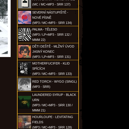
(MC / MC+MP3 - SRR 137)
SEVERNÍ NÁSTUPIŠTĚ -
NOVÉ PÍSNĚ
(MP3 / MC+MP3 - SRR 134)
PALMA - TĚLESO
(MP3 / LP+MP3 - SRR 132 /
MMM 22)
DĚTI DEŠTĚ - MLŽNÝ ÚVOD
JASNÝ KONEC
(MP3 / LP+MP3 - SRR 131)
MOTHERFUCIFER - KLID
SPÍCÍCH
(MP3 / MC+MP3 - SRR 133)
RED TORCH - WYGO (SINGL)
(MP3 - SRR)
LAUNDERED SYRUP - BLACK
URN
(MP3 / MC+MP3 - SRR 130 /
MMM 21)
HOURLOUPE - LEVITATING
FIELDS
(MP3 / MC+MP3 - SRR 128)