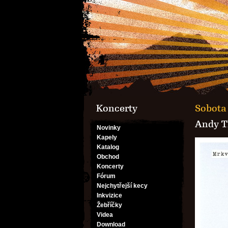
Koncerty
Sobota 
Andy T
Novinky
Kapely
Katalog
Obchod
Koncerty
Fórum
Nejchytřejší kecy
Inkvizice
Žebříčky
Videa
Download