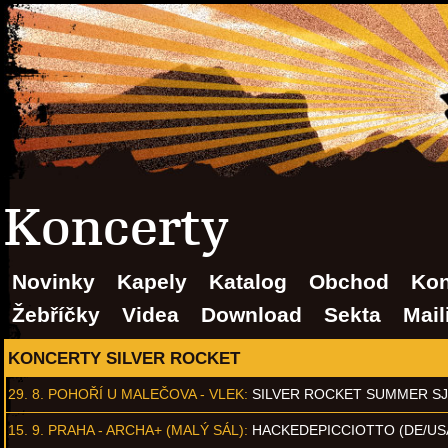
Koncerty
Novinky
Kapely
Katalog
Obchod
Kon
Žebříčky
Videa
Download
Sekta
Mail
KONCERTY SILVER ROCKET
29. 8.
POHOŘÍ U MALEČOVA - VLEK
:
SILVER ROCKET SUMMER S
15. 9.
PRAHA - ARCHA+ (MALÝ SÁL)
:
HACKEDEPICCIOTTO (DE/US