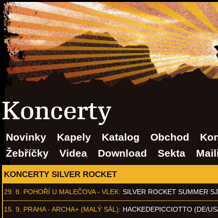
Koncerty
Novinky
Kapely
Katalog
Obchod
Kon
Žebříčky
Videa
Download
Sekta
Mail
KONCERTY SILVER ROCKET
29. 8.
POHOŘÍ U MALEČOVA - VLEK
:
SILVER ROCKET SUMMER S
15. 9.
PRAHA - ARCHA+ (MALÝ SÁL)
:
HACKEDEPICCIOTTO (DE/US