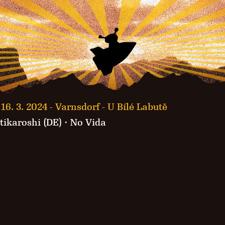
16. 3. 2024 -
Varnsdorf - U Bílé Labutě
tikaroshi (DE)
·
No Vida