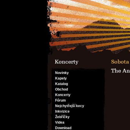
Koncerty
Sobota 
The An
Novinky
Kapely
Katalog
Obchod
Koncerty
Fórum
Nejchytřejší kecy
Inkvizice
Žebříčky
Videa
Download