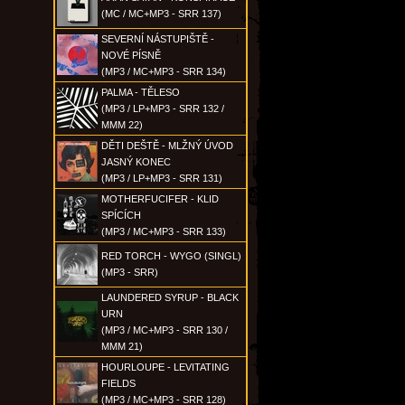
(MC / MC+MP3 - SRR 137)
SEVERNÍ NÁSTUPIŠTĚ -
NOVÉ PÍSNĚ
(MP3 / MC+MP3 - SRR 134)
PALMA - TĚLESO
(MP3 / LP+MP3 - SRR 132 /
MMM 22)
DĚTI DEŠTĚ - MLŽNÝ ÚVOD
JASNÝ KONEC
(MP3 / LP+MP3 - SRR 131)
MOTHERFUCIFER - KLID
SPÍCÍCH
(MP3 / MC+MP3 - SRR 133)
RED TORCH - WYGO (SINGL)
(MP3 - SRR)
LAUNDERED SYRUP - BLACK
URN
(MP3 / MC+MP3 - SRR 130 /
MMM 21)
HOURLOUPE - LEVITATING
FIELDS
(MP3 / MC+MP3 - SRR 128)