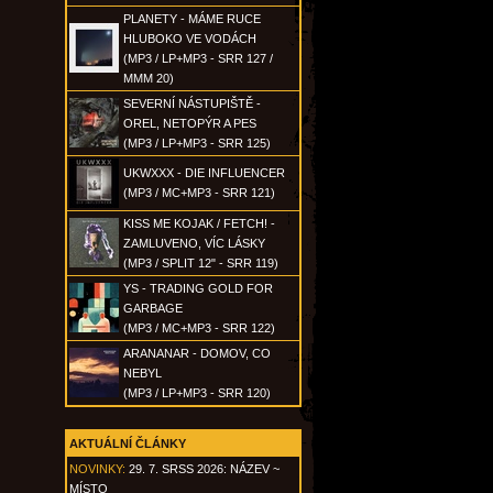
PLANETY - MÁME RUCE
HLUBOKO VE VODÁCH
(MP3 / LP+MP3 - SRR 127 /
MMM 20)
SEVERNÍ NÁSTUPIŠTĚ -
OREL, NETOPÝR A PES
(MP3 / LP+MP3 - SRR 125)
UKWXXX - DIE INFLUENCER
(MP3 / MC+MP3 - SRR 121)
KISS ME KOJAK / FETCH! -
ZAMLUVENO, VÍC LÁSKY
(MP3 / SPLIT 12" - SRR 119)
YS - TRADING GOLD FOR
GARBAGE
(MP3 / MC+MP3 - SRR 122)
ARANANAR - DOMOV, CO
NEBYL
(MP3 / LP+MP3 - SRR 120)
AKTUÁLNÍ ČLÁNKY
NOVINKY:
29. 7. SRSS 2026: NÁZEV ~
MÍSTO