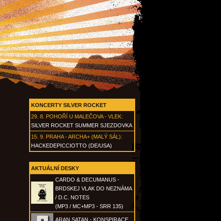
KONCERTY SILVER ROCKET
29. 8.
POHOŘÍ U MALEČOVA - VLEK
:
SILVER ROCKET SUMMER SJEZDOVKA
15. 9.
PRAHA - ARCHA+ (MALÝ SÁL)
:
HACKEDEPICCIOTTO (DE/USA)
AKTUÁLNÍ DESKY
CARDO & DECUMANUS -
BRDSKEJ VLAK DO NEZNÁMA
/ D.C. NOTES
(MP3 / MC+MP3 - SRR 135)
ARAN SATAN - KONSPIRACE