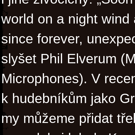
world on a night wind
since forever, unexpe
slyšet Phil Elverum (
Microphones). V recen
k hudebníkům jako Gr
my můžeme přidat tř