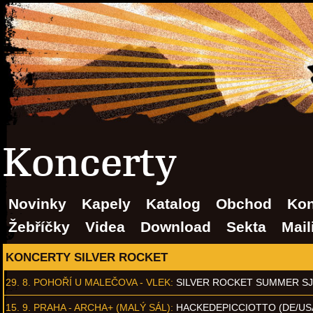
Koncerty
Novinky
Kapely
Katalog
Obchod
Kon
Žebříčky
Videa
Download
Sekta
Mail
KONCERTY SILVER ROCKET
29. 8.
POHOŘÍ U MALEČOVA - VLEK
:
SILVER ROCKET SUMMER S
15. 9.
PRAHA - ARCHA+ (MALÝ SÁL)
:
HACKEDEPICCIOTTO (DE/US