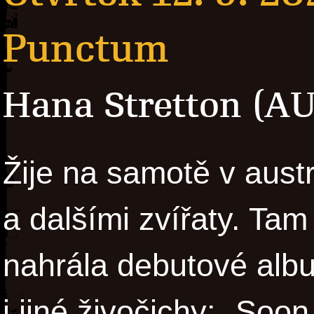
Punctum
Hana Stretton (AU
Žije na samotě v aust
a dalšími zvířaty. Tam
nahrála debutové albu
i jiné živočichy: „Soon