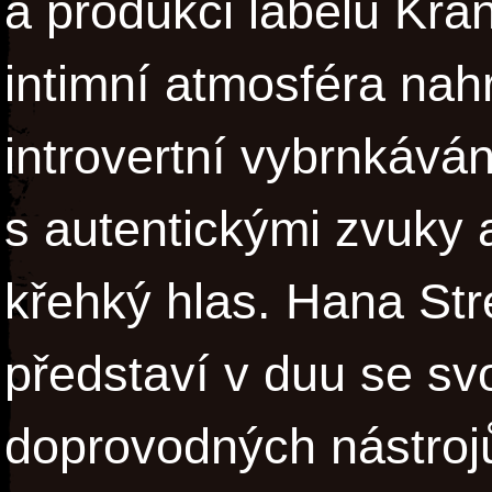
a produkci labelu Kra
intimní atmosféra nah
introvertní vybrnkáván
s autentickými zvuky 
křehký hlas. Hana Str
představí v duu se s
doprovodných nástrojů