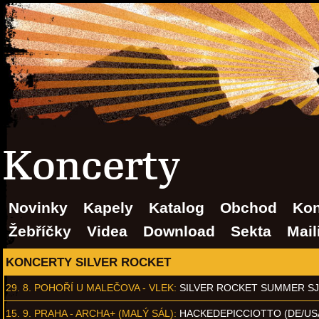
Koncerty
Novinky
Kapely
Katalog
Obchod
Kon
Žebříčky
Videa
Download
Sekta
Mail
KONCERTY SILVER ROCKET
29. 8.
POHOŘÍ U MALEČOVA - VLEK
:
SILVER ROCKET SUMMER S
15. 9.
PRAHA - ARCHA+ (MALÝ SÁL)
:
HACKEDEPICCIOTTO (DE/US