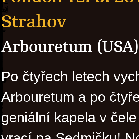
Strahov
Arbouretum (USA
Po čtyřech letech vy
Arbouretum a po čtyře
geniální kapela v č
vrací na Sedmičku! N