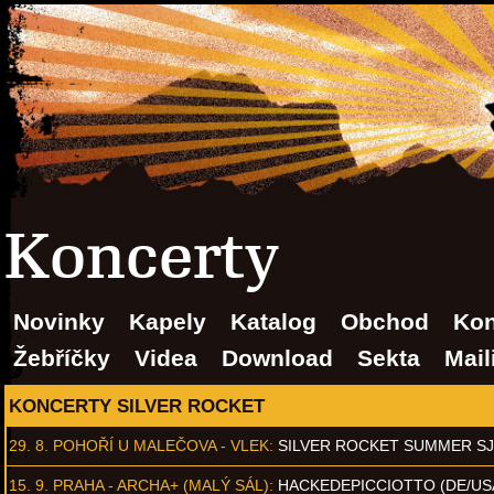
Koncerty
Novinky
Kapely
Katalog
Obchod
Kon
Žebříčky
Videa
Download
Sekta
Mail
KONCERTY SILVER ROCKET
29. 8.
POHOŘÍ U MALEČOVA - VLEK
:
SILVER ROCKET SUMMER S
15. 9.
PRAHA - ARCHA+ (MALÝ SÁL)
:
HACKEDEPICCIOTTO (DE/US