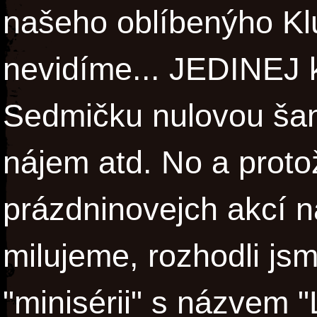
našeho oblíbenýho Kl
nevidíme... JEDINEJ 
Sedmičku nulovou šanc
nájem atd. No a prot
prázdninovejch akcí 
milujeme, rozhodli js
"minisérii" s názvem "