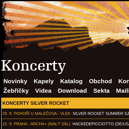
Koncerty
Novinky
Kapely
Katalog
Obchod
Kon
Žebříčky
Videa
Download
Sekta
Mail
KONCERTY SILVER ROCKET
29. 8.
POHOŘÍ U MALEČOVA - VLEK
:
SILVER ROCKET SUMMER S
15. 9.
PRAHA - ARCHA+ (MALÝ SÁL)
:
HACKEDEPICCIOTTO (DE/US