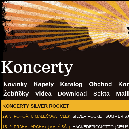
Koncerty
Novinky
Kapely
Katalog
Obchod
Kon
Žebříčky
Videa
Download
Sekta
Mail
KONCERTY SILVER ROCKET
29. 8.
POHOŘÍ U MALEČOVA - VLEK
:
SILVER ROCKET SUMMER S
15. 9.
PRAHA - ARCHA+ (MALÝ SÁL)
:
HACKEDEPICCIOTTO (DE/US