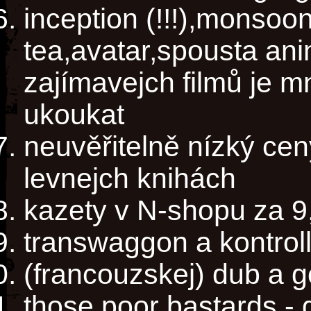
inception (!!!),monsoo
tea,avatar,spousta an
zajímavejch filmů je m
ukoukat
neuvěřitelně nízký cen
levnejch knihách
kazety v N-shopu za 9
transwaggon a kontrol
(francouzskej) dub a g
those poor bastards -