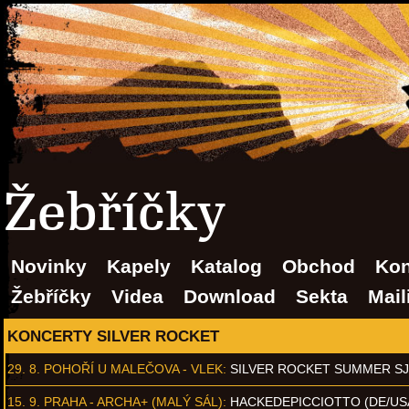
Žebříčky
Novinky
Kapely
Katalog
Obchod
Kon
Žebříčky
Videa
Download
Sekta
Mail
KONCERTY SILVER ROCKET
29. 8.
POHOŘÍ U MALEČOVA - VLEK
:
SILVER ROCKET SUMMER S
15. 9.
PRAHA - ARCHA+ (MALÝ SÁL)
:
HACKEDEPICCIOTTO (DE/US