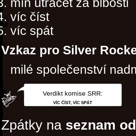
míň utrácet za blbosti
víc číst
víc spát
Vzkaz pro Silver Rocke
milé společenství nadm
Verdikt komise SRR:
VÍC ČÍST, VÍC SPÁT
Zpátky na
seznam od