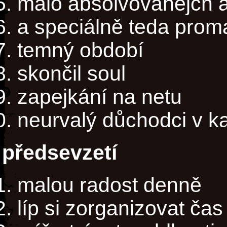
málo absolvovanejch a
a speciálně teda prom
temný období
skončil soul
zapejkání na netu
neurvalý důchodci v ka
předsevzetí
malou radost denně
líp si zorganizovat čas