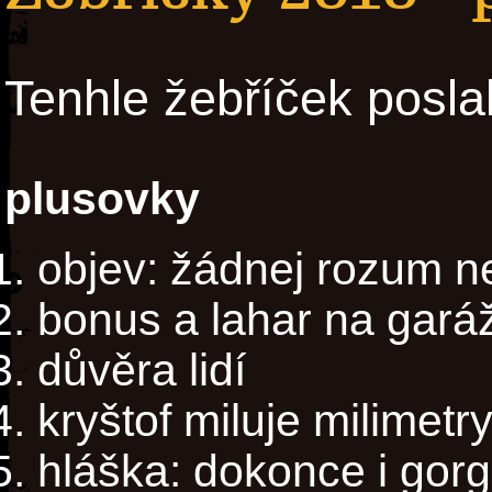
Tenhle žebříček posla
plusovky
objev: žádnej rozum n
bonus a lahar na gará
důvěra lidí
kryštof miluje milimetr
hláška: dokonce i gorg