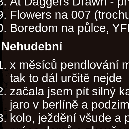
At Daggers Drawn - p
Flowers na 007 (trochu
Boredom na půlce, Y
Nehudební
x měsíců pendlování me
tak to dál určitě nejde
začala jsem pít silný k
jaro v berlíně a podzi
kolo, ježdění všude a 