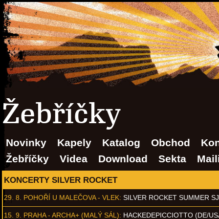
Žebříčky
Novinky
Kapely
Katalog
Obchod
Kon
Žebříčky
Videa
Download
Sekta
Mail
KONCERTY SILVER ROCKET
29. 8.
POHOŘÍ U MALEČOVA - VLEK
:
SILVER ROCKET SUMMER S
15. 9.
PRAHA - ARCHA+ (MALÝ SÁL)
:
HACKEDEPICCIOTTO (DE/US