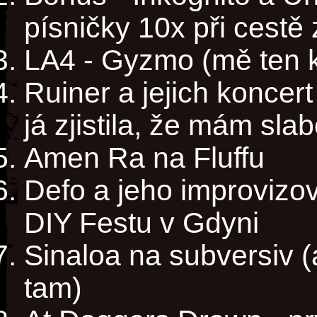
písničky 10x při cestě z
LA4 - Gyzmo (mě ten k
Ruiner a jejich koncert 
já zjistila, že mám sla
Amen Ra na Fluffu
Defo a jeho improviz
DIY Festu v Gdyni
Sinaloa na subversiv 
tam)