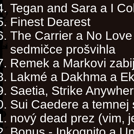
Tegan and Sara a I Co
Finest Dearest
The Carrier a No Love
sedmičce prošvihla
Remek a Markovi zabij
Lakmé a Dakhma a Ek
Saetia, Strike Anywher
Sui Caedere a temnej 
nový dead prez (vim, j
Bonus - Inkognito a 