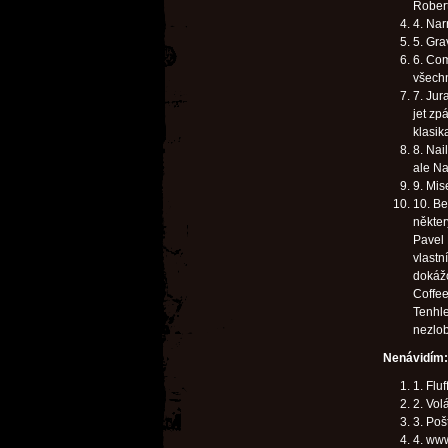
Robert
4. Nar
5. Gra
6. Com
všechn
7. Jur
jet zp
klasik
8. Nai
ale Na
9. Mis
10. Be
někter
Pavel 
vlastn
dokážo
Coffee
Tenhle
nezlob
Nenávidím:
1. Flu
2. Volá
3. Po
4. www