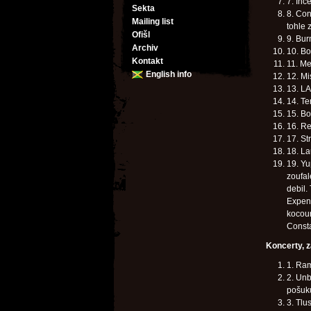
7. Inc
Sekta
8. Con
Mailing list
tohle 
Ofišl
9. Bur
Archiv
10. Bo
Kontakt
11. Me
English info
12. Mi
13. L
14. Te
15. Bo
16. Re
17. St
18. La
19. Yu
zoufal
debil.
Expend
kocour
Consta
Koncerty, z
1. Ra
2. Unb
pošuků
3. Tlu