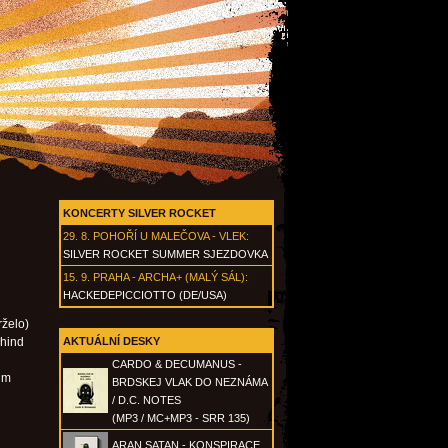
KONCERTY SILVER ROCKET
29. 8.
POHOŘÍ U MALEČOVA - VLEK
:
SILVER ROCKET SUMMER SJEZDOVKA
15. 9.
PRAHA - ARCHA+ (MALÝ SÁL)
:
HACKEDEPICCIOTTO (DE/USA)
rželo)
ehind
AKTUÁLNÍ DESKY
CARDO & DECUMANUS -
lm
BRDSKEJ VLAK DO NEZNÁMA
/ D.C. NOTES
(MP3 / MC+MP3 - SRR 135)
ARAN SATAN - KONSPIRACE