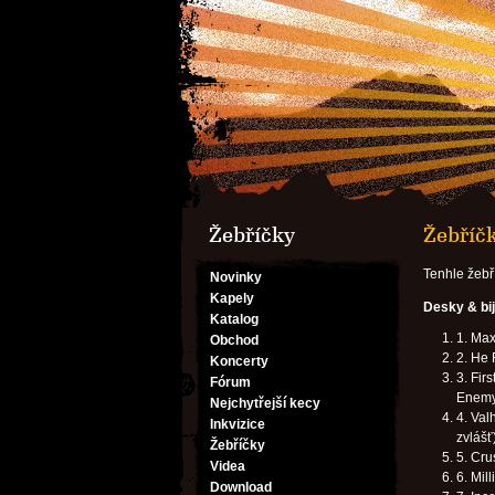
Žebříčky
Žebříčk
Tenhle žebř
Novinky
Kapely
Desky & bij
Katalog
1. Max
Obchod
2. He 
Koncerty
3. Fir
Fórum
Enemy 
Nejchytřejší kecy
4. Val
Inkvizice
zvlášť
Žebříčky
5. Cru
Videa
6. Mil
Download