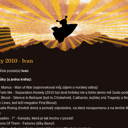
y 2010 - Ivan
íček poslal(a)
Ivan
.
áky (a jedna kniha):
 Manus - Man of War (vyprovokoval můj zájem o norskej odboj)
Fails Me - Separation Anxiety (2010 byl dost hnědej rok a tohle demo mě často pod
st Blood - Silence Is Betrayal (byli tu Chokehold, Catharsis, každej zná Tragedy a B
Lines, teď drží megafon First Blood)
halla Rising (hodně divný a pomalý odpoledne, na který nezapomenu a na tenhle fi
)
sades - 7" - Kanada, která je tak trochu v pozadí
lions Of Them - Failures (díky Bany!)