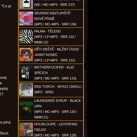
(MC / MC+MP3 - SRR 137)
: "Co je
SEVERNÍ NÁSTUPIŠTĚ -
NOVÉ PÍSNĚ
(MP3 / MC+MP3 - SRR 134)
PALMA - TĚLESO
(MP3 / LP+MP3 - SRR 132 /
MMM 22)
DĚTI DEŠTĚ - MLŽNÝ ÚVOD
JASNÝ KONEC
(MP3 / LP+MP3 - SRR 131)
MOTHERFUCIFER - KLID
SPÍCÍCH
kovej
(MP3 / MC+MP3 - SRR 133)
he
RED TORCH - WYGO (SINGL)
eplej
(MP3 - SRR)
27.
LAUNDERED SYRUP - BLACK
URN
(MP3 / MC+MP3 - SRR 130 /
MMM 21)
va plná
HOURLOUPE - LEVITATING
FIELDS
čkovi.
(MP3 / MC+MP3 - SRR 128)