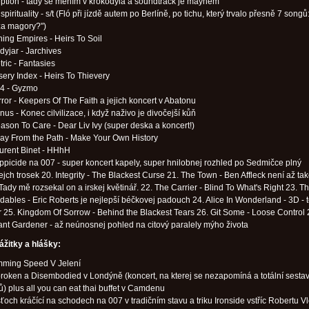
eption - tady se měním v krokodýla a soundtrack je mayhem
spirituality - s/t (Fló při jízdě autem po Berlíně, po tichu, který trvalo přesně 7 songů
za magory?")
ning Empires - Heirs To Soil
dyjar - Jarchives
tric - Fantasies
sery Index - Heirs To Thievery
A4 - Gyzmo
rror - Keepers Of The Faith a jejich koncert v Abatonu
nus - Konec cilvilizace, i když naživo je divočejší kůň
ason To Care - Dear Liv Ivy (super deska a koncert!)
ray From the Path - Make Your Own History
urent Binet - HHhH
ppicide na 007 - super koncert kapely, super hnilobnej rozhled po Sedmičce plný
ejch trosek 20. Integrity - The Blackest Curse 21. The Town - Ben Affleck není až ta
 Tady mě rozsekal on a irskej květinář. 22. The Carrier - Blind To What's Right 23. T
ables - Eric Roberts je nejlepší béčkovej padouch 24. Alice In Wonderland - 3D - t
 25. Kingdom Of Sorrow - Behind the Blackest Tears 26. Git Some - Loose Control 
nt Gardener - až neúnosnej pohled na citový paralely mýho života
ážitky a hlášky:
mming Speed V Jelení
roken a Disembodied v Londýně (koncert, na kterej se nezapomíná a totální sesta
) plus all you can eat thai buffet v Camdenu
sťoch kráčící na schodech na 007 v tradičním stavu a triku Ironside vstříc Robertu Vl