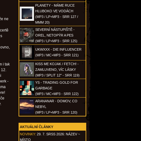
PLANETY - MÁME RUCE
HLUBOKO VE VODÁCH
(MP3 / LP+MP3 - SRR 127 /
že ne
MMM 20)
SEVERNÍ NÁSTUPIŠTĚ -
ncertě
OREL, NETOPÝR A PES
es
(MP3 / LP+MP3 - SRR 125)
hovno,
UKWXXX - DIE INFLUENCER
(MP3 / MC+MP3 - SRR 121)
 i tak
KISS ME KOJAK / FETCH! -
 12.
ZAMLUVENO, VÍC LÁSKY
i
(MP3 / SPLIT 12" - SRR 119)
berk -
YS - TRADING GOLD FOR
Mama
GARBAGE
re!
(MP3 / MC+MP3 - SRR 122)
ěče
ARANANAR - DOMOV, CO
.
NEBYL
(MP3 / LP+MP3 - SRR 120)
AKTUÁLNÍ ČLÁNKY
NOVINKY:
29. 7. SRSS 2026: NÁZEV ~
MÍSTO