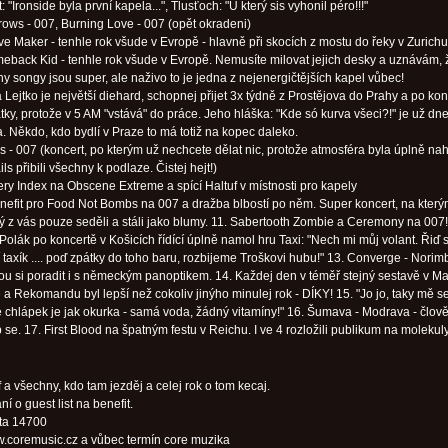
: "Ironside byla první kapela...", Tlusťoch: "U který sis vyhonil péro!!!"
rows - 007, Burning Love - 007 (opět okradeni)
ve Maker - tenhle rok všude v Evropě - hlavně při skocích z mostu do řeky v Zurichu
eback Kid - tenhle rok všude v Evropě. Nemusíte milovat jejich desky a uznávám, 
y songy jsou super, ale naživo to je jedna z nejenergičtějších kapel vůbec!
a Lejtko je největší diehard, schopnej přijet 3x týdně z Prostějova do Prahy a po ko
átky, protože v 5 AM "vstává" do práce. Jeho hláška: "Kde só kurva všeci?!" je už dn
a. Někdo, kdo bydlí v Praze to má totiž na kopec daleko.
ls - 007 (koncert, po kterým už nechcete dělat nic, protože atmosféra byla úplně na
ils přibili všechny k podlaze. Čistej hejt!)
ery Index na Obscene Extreme a spící Haltuf v místnosti pro kapely
nefit pro Food Not Bombs na 007 a dražba blbostí po něm. Super koncert, na kterým
ý z vás pouze seděli a stáli jako blumy. 11. Sabertooth Zombie a Ceremony na 007!
Polák po koncertě v Košicích řídící úplně namol hru Taxi: "Nech mi můj volant. Řiď s
í taxík .... poď zpátky do toho baru, rozbijeme Troškovi hubu!" 13. Converge - Norim
u si poradit i s německým panoptikem. 14. Každej den v téměř stejný sestavě v 
 a Rekomandu byl lepší než cokoliv jinýho minulej rok - DÍKY! 15. "Jo jo, taky mě se
 chlápek je jak okurka - samá voda, žádný vitamíny!" 16. Šumava - Modrava - člov
 se. 17. First Blood na špatným festu v Reichu. I ve 4 rozložili publikum na molekuly
ff a všechny, kdo tam jezděj a celej rok o tom kecaj.
ní o guest list na benefit.
šta 14700
.coremusic.cz a vůbec termín core muzika