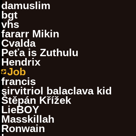
damuslim
bgt
vhs
fararr Mikin
Cvalda
Peťa is Zuthulu
Hendrix
Job
francis
sirvitriol balaclava kid
Štěpán Křížek
LieBOY
Masskillah
Ronwain