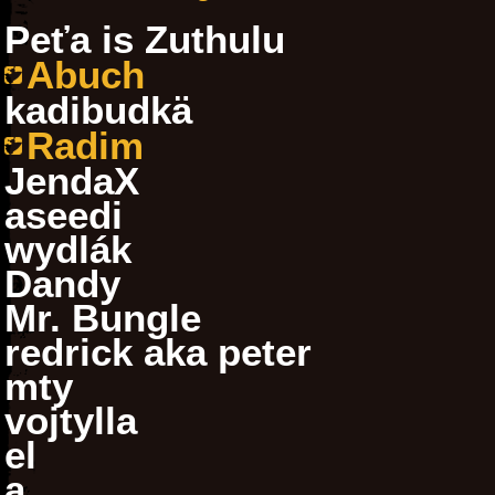
Peťa is Zuthulu
Abuch
kadibudkä
Radim
JendaX
aseedi
wydlák
Dandy
Mr. Bungle
redrick aka peter
mty
vojtylla
el
a