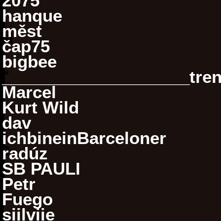
2075
hanque
měst
čap75
bigbee
____________________tre
Marcel
Kurt Wild
dav
ichbineinBarceloner
radúz
SB PAULI
Petr
Fuego
siilviie