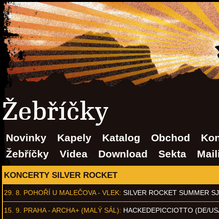
Žebříčky
Novinky
Kapely
Katalog
Obchod
Kon
Žebříčky
Videa
Download
Sekta
Mail
KONCERTY SILVER ROCKET
29. 8.
POHOŘÍ U MALEČOVA - VLEK
:
SILVER ROCKET SUMMER S
15. 9.
PRAHA - ARCHA+ (MALÝ SÁL)
:
HACKEDEPICCIOTTO (DE/US