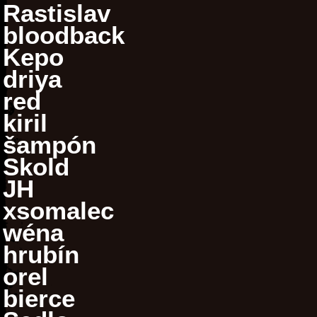
Rastislav
bloodback
Kepo
driya
red
kiril
šampón
Skold
JH
xsomalec
wéna
hrubín
orel
bierce