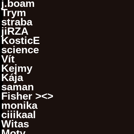
j.boam
Trym
straba
jiRZA
KosticE
science
Vít
Kejmy
Kája
saman
Fisher ><>
monika
ciiikaal
Witas
Moty