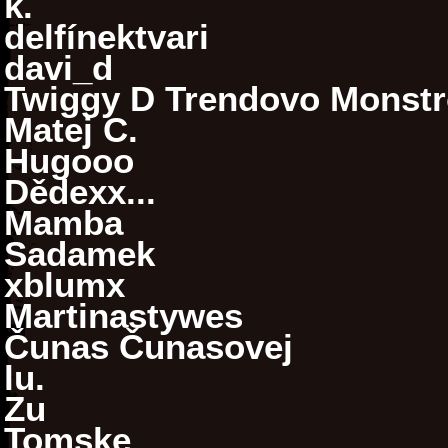
k.
delfínektvari
davi_d
Twiggy D Trendovo Monstro
Matej C.
Hugooo
Dědexx...
Mamba
Sadamek
xblumx
Martinastywes
Čunas Čunasovej
lu.
Zu
Tomske