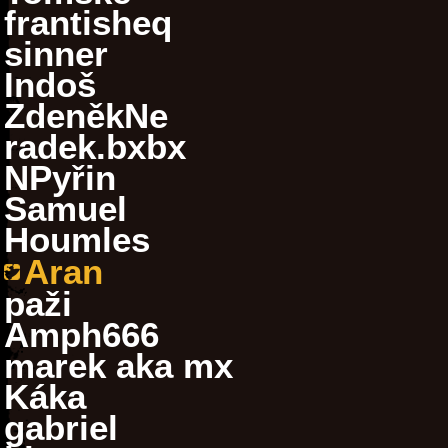
frantisheq
sinner
Indoš
ZdeněkNe
radek.bxbx
NPyřin
Samuel
Houmles
Aran
paži
Amph666
marek aka mx
Káka
gabriel