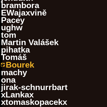
brambora
EWajaxvině
Pacey
ughw
tom
Martin Valášek
pihatka
Tomáš
Bourek
machy
ona
jirak-schnurrbart
xLankax
xtomaskopacekx