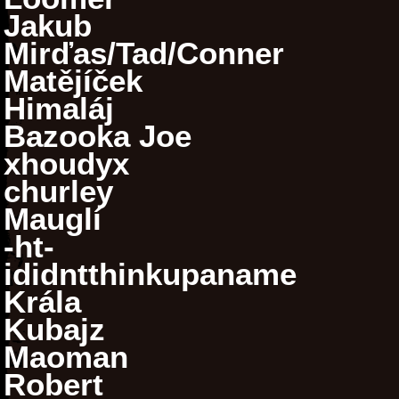
Jakub
Mirďas/Tad/Conner
Matějíček
Himaláj
Bazooka Joe
xhoudyx
churley
Mauglí
-ht-
ididntthinkupaname
Krála
Kubajz
Maoman
Robert