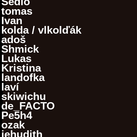
Sedlo
tomas
Ivan
kolda / vlkolďák
adoš
Shmick
Lukas
Kristina
landofka
laví
skiwichu
de_FACTO
Pe5h4
ozak
jehudith