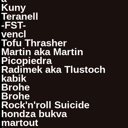
Kuny
Teranell
-FST-
vencl
Tofu Thrasher
Martin aka Martin
Picopiedra
Radimek aka Tlustoch
kabik
Brohe
Brohe
Rock'n'roll Suicide
hondza bukva
martout