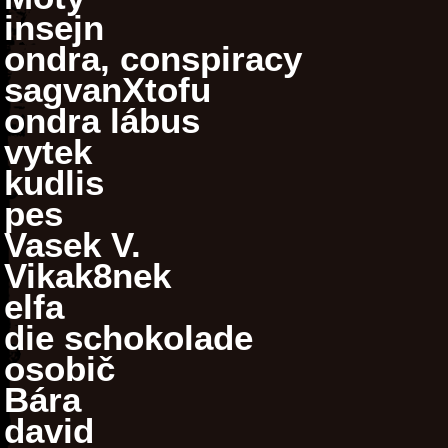
insejn
ondra, conspiracy
sagvanXtofu
ondra lábus
vytek
kudlis
pes
Vasek V.
Vikak8nek
elfa
die schokolade
osobič
Bára
david