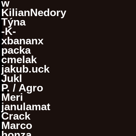
w
KilianNedory
Týna
-K-
xbananx
packa
cmelak
jakub.uck
Jukl
P. / Agro
Meri
janulamat
Crack
Marco
honza.