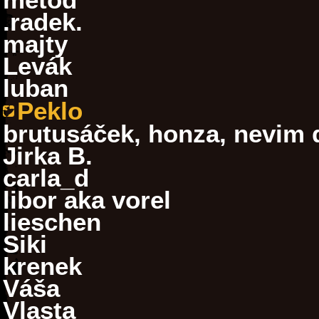
.radek.
majty
Levák
luban
Peklo
brutusáček, honza, nevim 
Jirka B.
carla_d
libor aka vorel
lieschen
Siki
krenek
Váša
Vlasta