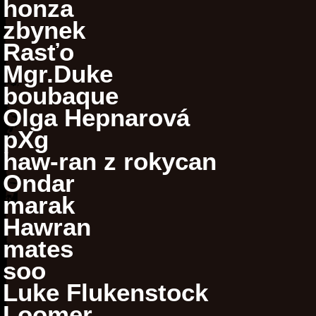
honza
zbynek
Rasťo
Mgr.Duke
boubaque
Olga Hepnarová
pXg
haw-ran z rokycan
Ondar
marak
Hawran
mates
soo
Luke Flukenstock
Loomer