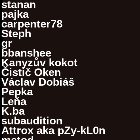
stanan
pajka
carpenter78
Steph
gr
bbanshee
Kanyzův kokot
Čistič Oken
Václav Dobiáš
Pepka
Leňa
K.ba
subaudition
Attrox aka pZy-kL0n
metod