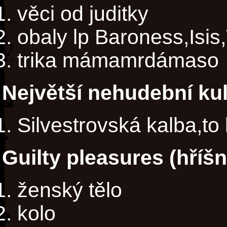
věci od juditky
obaly lp Baroness,Isis
trika mámamrdámaso
Největší nehudební kul
Silvestrovská kalba,to b
Guilty pleasures (hříš
ženský tělo
kolo