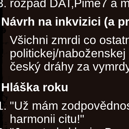
rozpad DAT,Pime7 a mo
Návrh na inkvizici (a p
Všichni zmrdi co ostat
politickej/naboženskej 
český dráhy za vymrdy
Hláška roku
"Už mám zodpovědnost
harmonii citu!"