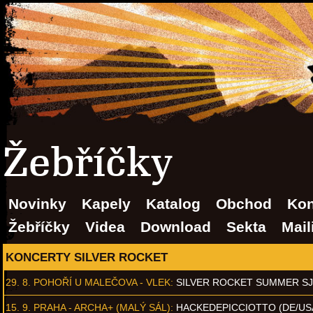
Žebříčky
Novinky
Kapely
Katalog
Obchod
Kon
Žebříčky
Videa
Download
Sekta
Mail
KONCERTY SILVER ROCKET
29. 8.
POHOŘÍ U MALEČOVA - VLEK
:
SILVER ROCKET SUMMER S
15. 9.
PRAHA - ARCHA+ (MALÝ SÁL)
:
HACKEDEPICCIOTTO (DE/US