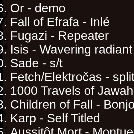
Or - demo
Fall of Efrafa - Inlé
Fugazi - Repeater
Isis - Wavering radiant
Sade - s/t
Fetch/Elektročas - spli
1000 Travels of Jawaha
Children of Fall - Bonj
Karp - Self Titled
Aussitôt Mort - Montu