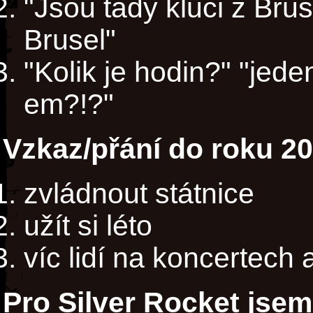
"Jsou tady kluci z Brus
Brusel"
"Kolik je hodin?" "jede
em?!?"
Vzkaz/přání do roku 2
zvládnout státnice
užít si léto
víc lidí na koncertech 
Pro Silver Rocket jsem