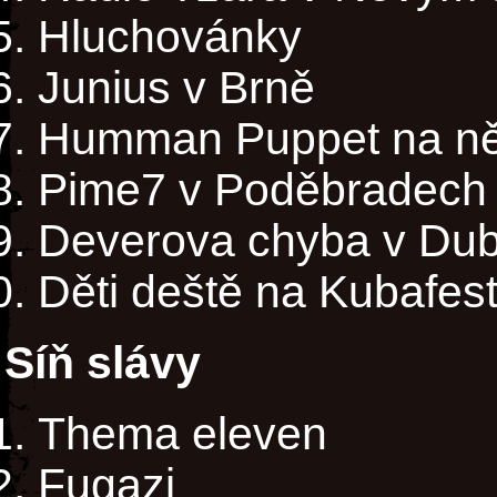
Hluchovánky
Junius v Brně
Humman Puppet na něj
Pime7 v Poděbradech
Deverova chyba v Du
Děti deště na Kubafes
Síň slávy
Thema eleven
Fugazi