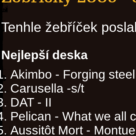
Tenhle žebříček posla
Nejlepší deska
Akimbo - Forging stee
Carusella -s/t
DAT - II
Pelican - What we all
Aussitôt Mort - Montu