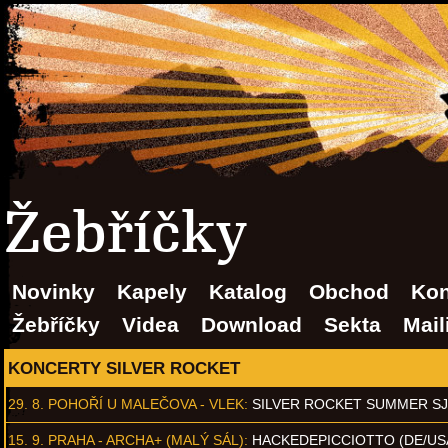
Žebříčky
Novinky
Kapely
Katalog
Obchod
Kon
Žebříčky
Videa
Download
Sekta
Mail
KONCERTY SILVER ROCKET
29. 8.
POHOŘÍ U MALEČOVA - VLEK
:
SILVER ROCKET SUMMER S
15. 9.
PRAHA - ARCHA+ (MALÝ SÁL)
:
HACKEDEPICCIOTTO (DE/US