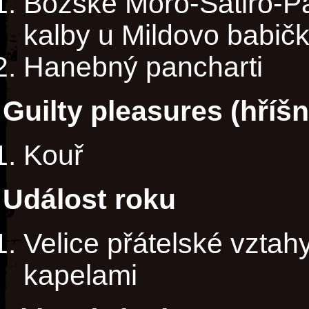
Božské Moro-Satiro-P
kalby u Mildovo babič
Hanebný pancharti
Guilty pleasures (hříš
Kouř
Událost roku
Velice přátelské vztah
kapelami