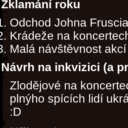
Zklamání roku
Odchod Johna Frusci
Krádeže na koncertec
Malá návštěvnost akcí
Návrh na inkvizici (a p
Zlodějové na koncerte
plnýho spících lidí ukr
:D