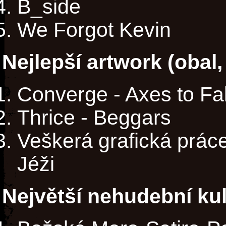
B_side
We Forgot Kevin
Nejlepší artwork (obal, p
Converge - Axes to Fal
Thrice - Beggars
Veškerá grafická prá
Jéži
Největší nehudební kul