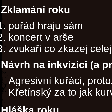
Zklamání roku
pořád hraju sám
koncert v arše
zvukaři co zkazej cele
Návrh na inkvizici (a p
Agresivní kuřáci, prot
Křetínský za to jak kur
Hláška roku