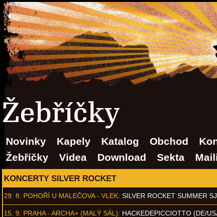
Žebříčky
Novinky
Kapely
Katalog
Obchod
Kon
Žebříčky
Videa
Download
Sekta
Mail
KONCERTY SILVER ROCKET
29. 8.
POHOŘÍ U MALEČOVA - VLEK
:
SILVER ROCKET SUMMER S
15. 9.
PRAHA - ARCHA+ (MALÝ SÁL)
:
HACKEDEPICCIOTTO (DE/US