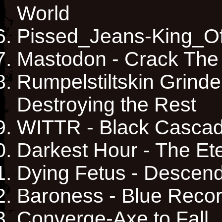
World
Pissed_Jeans-King_O
Mastodon - Crack The
Rumpelstiltskin Grinde
Destroying the Rest
WITTR - Black Casca
Darkest Hour - The Et
Dying Fetus - Descend
Baroness - Blue Reco
Converge-Axe to Fall