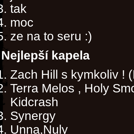
tak
moc
ze na to seru :)
Nejlepší kapela
Zach Hill s kymkoliv !
Terra Melos , Holy Smo
Kidcrash
Synergy
Unna,Nuly