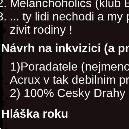
Melanchoholics (klub 
... ty lidi nechodi a 
zivit rodiny !
Návrh na inkvizici (a p
1)Poradatele (nejmeno
Acrux v tak debilnim pr
2) 100% Cesky Drahy -
Hláška roku