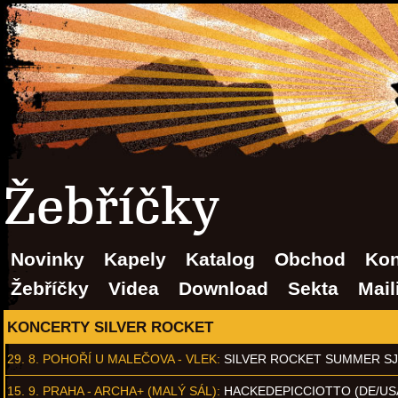
Žebříčky
Novinky
Kapely
Katalog
Obchod
Kon
Žebříčky
Videa
Download
Sekta
Mail
KONCERTY SILVER ROCKET
29. 8.
POHOŘÍ U MALEČOVA - VLEK
:
SILVER ROCKET SUMMER S
15. 9.
PRAHA - ARCHA+ (MALÝ SÁL)
:
HACKEDEPICCIOTTO (DE/US