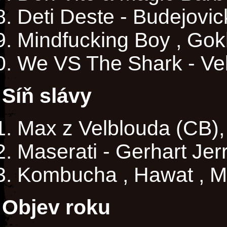
Deti Deste - Budejovic
Mindfucking Boy , Gokk
We VS The Shark - Ve
Síň slávy
Max z Velblouda (CB), by
Maserati - Gerhart Jer
Kombucha , Hawat , Mo
Objev roku