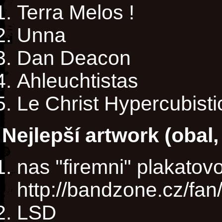
Terra Melos !
Unna
Dan Deacon
Ahleuchtistas
Le Christ Hypercubisti
Nejlepší artwork (obal, p
nas "firemni" plakatov
http://bandzone.cz/fa
LSD