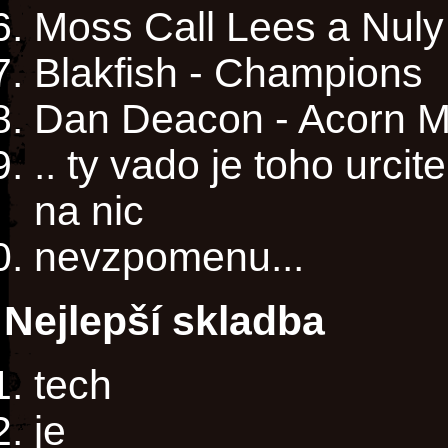
Moss Call Lees a Nuly -
Blakfish - Champions
Dan Deacon - Acorn M
.. ty vado je toho urci
na nic
nevzpomenu...
Nejlepší skladba
tech
je