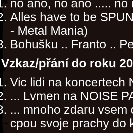
no ano, no ano ..... no
Alles have to be SPU
- Metal Mania)
Bohušku .. Franto .. P
Vzkaz/přání do roku 2
Vic lidi na koncertech 
... Lvmen na NOISE PAR
... mnoho zdaru vsem
cpou svoje prachy do k