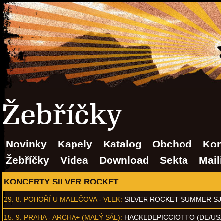
Žebříčky
Novinky
Kapely
Katalog
Obchod
Kon
Žebříčky
Videa
Download
Sekta
Mail
KONCERTY SILVER ROCKET
29. 8.
POHOŘÍ U MALEČOVA - VLEK
:
SILVER ROCKET SUMMER S
15. 9.
PRAHA - ARCHA+ (MALÝ SÁL)
:
HACKEDEPICCIOTTO (DE/US