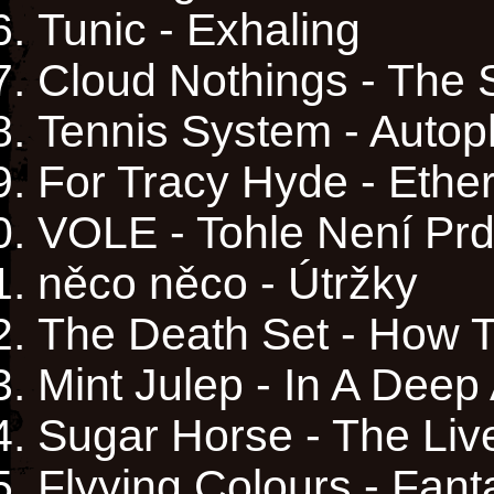
Tunic - Exhaling
Cloud Nothings - The
Tennis System - Autop
For Tracy Hyde - Ether
VOLE - Tohle Není Prd
něco něco - Útržky
The Death Set - How T
Mint Julep - In A Dee
Sugar Horse - The Liv
Flyying Colours - Fan