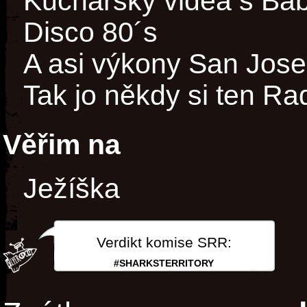
Kuchařský videa s Bab
Disco 80´s
A asi výkony San Jose
Tak jo někdy si ten Ra
Věřim na
Ježíška
Verdikt komise SRR:
#SHARKSTERRITORY