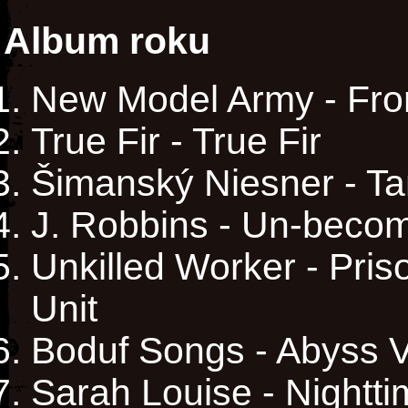
Album roku
New Model Army - Fr
True Fir - True Fir
Šimanský Niesner - T
J. Robbins - Un-beco
Unkilled Worker - Pri
Unit
Boduf Songs - Abyss V
Sarah Louise - Nightt