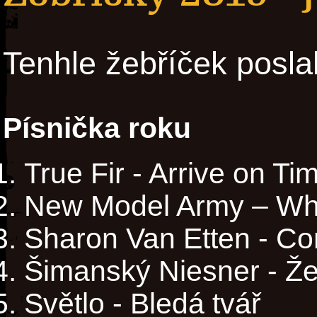
Tenhle žebříček posla
Písnička roku
True Fir - Arrive on Ti
New Model Army – Wh
Sharon Van Etten - C
Šimanský Niesner - Ž
Světlo - Bledá tvář