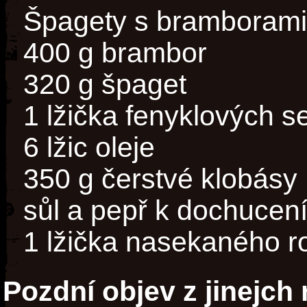
Špagety s bramborami
400 g brambor
320 g špaget
1 lžička fenyklových 
6 lžic oleje
350 g čerstvé klobásy
sůl a pepř k dochucen
1 lžička nasekaného 
Pozdní objev z jinejch