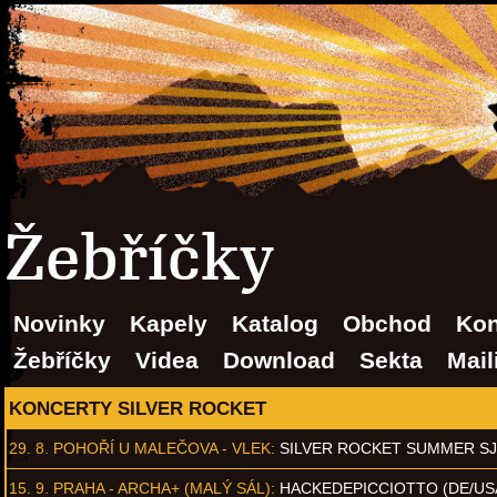
Žebříčky
Novinky
Kapely
Katalog
Obchod
Kon
Žebříčky
Videa
Download
Sekta
Mail
KONCERTY SILVER ROCKET
29. 8.
POHOŘÍ U MALEČOVA - VLEK
:
SILVER ROCKET SUMMER S
15. 9.
PRAHA - ARCHA+ (MALÝ SÁL)
:
HACKEDEPICCIOTTO (DE/US