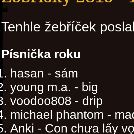
Tenhle žebříček posla
Písnička roku
hasan - sám
young m.a. - big
voodoo808 - drip
michael phantom - ma
Anki - Con chưa lấy v