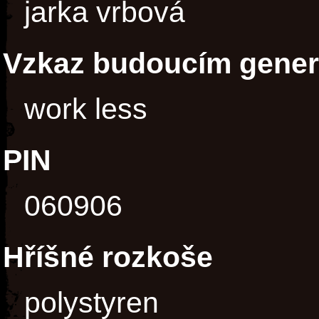
jarka vrbová
Vzkaz budoucím gene
work less
PIN
060906
Hříšné rozkoše
polystyren