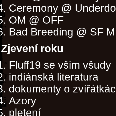
Ceremony @ Underdo
OM @ OFF
Bad Breeding @ SF M
Zjevení roku
Fluff19 se všim všudy
indiánská literatura
dokumenty o zvířátká
Azory
pletení