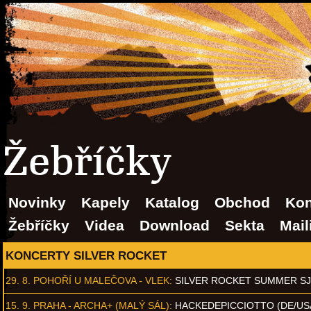
Žebříčky
Novinky
Kapely
Katalog
Obchod
Kon
Žebříčky
Videa
Download
Sekta
Mail
KONCERTY SILVER ROCKET
29. 8.
POHOŘÍ U MALEČOVA - VLEK
:
SILVER ROCKET SUMMER S
15. 9.
PRAHA - ARCHA+ (MALÝ SÁL)
:
HACKEDEPICCIOTTO (DE/US