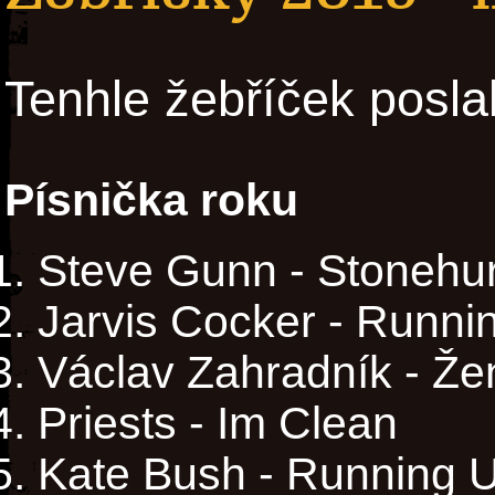
Tenhle žebříček posla
Písnička roku
Steve Gunn - Stonehu
Jarvis Cocker - Runni
Václav Zahradník - Ž
Priests - Im Clean
Kate Bush - Running U