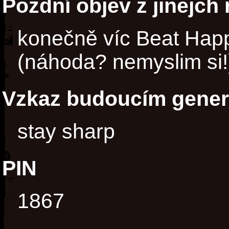
Pozdní objev z jinejch
konečně víc Beat Hap
(náhoda? nemyslim si!
Vzkaz budoucím gene
stay sharp
PIN
1867