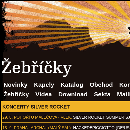
Žebříčky
Novinky
Kapely
Katalog
Obchod
Kon
Žebříčky
Videa
Download
Sekta
Mail
KONCERTY SILVER ROCKET
29. 8.
POHOŘÍ U MALEČOVA - VLEK
:
SILVER ROCKET SUMMER S
15. 9.
PRAHA - ARCHA+ (MALÝ SÁL)
:
HACKEDEPICCIOTTO (DE/US