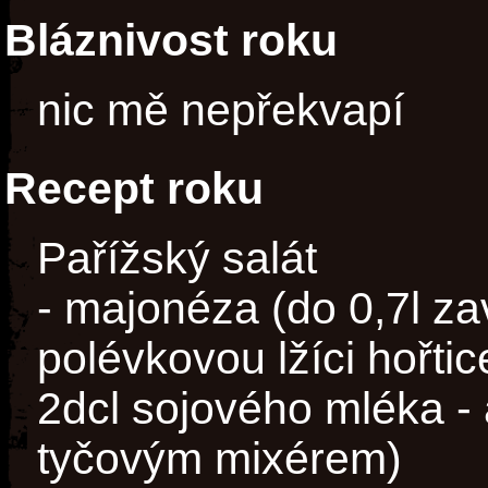
Bláznivost roku
nic mě nepřekvapí
Recept roku
Pařížský salát
- majonéza (do 0,7l za
polévkovou lžíci hořtice
2dcl sojového mléka -
tyčovým mixérem)