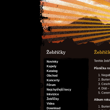
Žebříčky
Žebříčk
Tenhle žebř
Novinky
Kapely
Písnička r
Katalog
Negat
Obchod
Burier
Koncerty
Ceschi
Fórum
Diät –
Nejchytřejší kecy
Ceremo
Inkvizice
Žebříčky
Album rok
Videa
Burier
Download