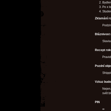
Bydlen
Po x l
Studen
Zklamání r
Podzi
Bláznivost
Slavia
Recept rok
Pravi
Pozdní obje
Shippi
Vzkaz bud
Nejen,
svět b
PIN
∞