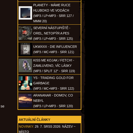
PLANETY - MÁME RUCE
HLUBOKO VE VODÁCH
(MP3 / LP+MP3 - SRR 127 /
MMM 20)
SEVERNÍ NÁSTUPIŠTĚ -
OREL, NETOPÝR A PES
(MP3 / LP+MP3 - SRR 125)
UKWXXX - DIE INFLUENCER
(MP3 / MC+MP3 - SRR 121)
KISS ME KOJAK / FETCH! -
ZAMLUVENO, VÍC LÁSKY
(MP3 / SPLIT 12" - SRR 119)
YS - TRADING GOLD FOR
GARBAGE
(MP3 / MC+MP3 - SRR 122)
ARANANAR - DOMOV, CO
NEBYL
 se
(MP3 / LP+MP3 - SRR 120)
AKTUÁLNÍ ČLÁNKY
NOVINKY:
29. 7. SRSS 2026: NÁZEV ~
MÍSTO