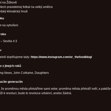
í na Žižkově
etech pravidelnej fotbal na velký umělce
tský klimatický hnutí
oku
m na vyhoření
 roku
 – Sevilla 4:3
u
delně doplňujeme tady:
https://www.instagram.com/or_thefoodblog/
v z jinejch roků
ng News, John Coltraine, Daughters
oucím generacím
 že proměnou města přetváříme sami sebe; proměna města přetváří svět, a pakliže
líží k revoluci, bude to revoluce urbánní, anebo žádná.