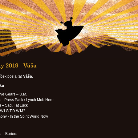
y 2019 - Váša
íček poslal(a)
Váša
.
oku
ive Gears – U.M.
s - Press Pack / Lynch Mob Hero
 – Sad, Fat Luck
 W.I.G.T.D.W.M?
ny - In the Spirit World Now
u
s – Buriers