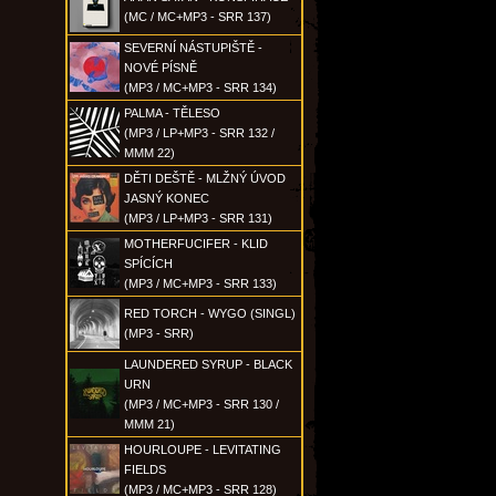
(MC / MC+MP3 - SRR 137)
SEVERNÍ NÁSTUPIŠTĚ -
NOVÉ PÍSNĚ
(MP3 / MC+MP3 - SRR 134)
PALMA - TĚLESO
(MP3 / LP+MP3 - SRR 132 /
MMM 22)
DĚTI DEŠTĚ - MLŽNÝ ÚVOD
JASNÝ KONEC
(MP3 / LP+MP3 - SRR 131)
MOTHERFUCIFER - KLID
SPÍCÍCH
(MP3 / MC+MP3 - SRR 133)
RED TORCH - WYGO (SINGL)
(MP3 - SRR)
LAUNDERED SYRUP - BLACK
URN
(MP3 / MC+MP3 - SRR 130 /
MMM 21)
HOURLOUPE - LEVITATING
FIELDS
(MP3 / MC+MP3 - SRR 128)