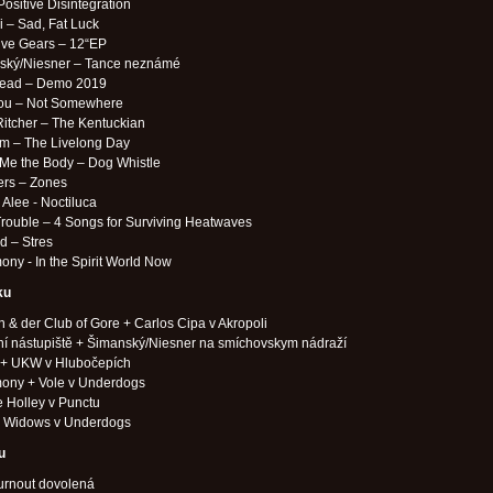
 Positive Disintegration
 – Sad, Fat Luck
ive Gears – 12“EP
ský/Niesner – Tance neznámé
ead – Demo 2019
you – Not Somewhere
Ritcher – The Kentuckian
m – The Livelong Day
Me the Body – Dog Whistle
ers – Zones
Alee - Noctiluca
rouble – 4 Songs for Surviving Heatwaves
ed – Stres
ny - In the Spirit World Now
ku
 & der Club of Gore + Carlos Cipa v Akropoli
í nástupiště + Šimanský/Niesner na smíchovskym nádraží
 + UKW v Hlubočepích
ony + Vole v Underdogs
 Holley v Punctu
 Widows v Underdogs
u
urnout dovolená