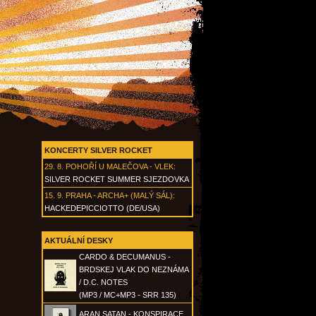
KONCERTY SILVER ROCKET
29. 8.
POHOŘÍ U MALEČOVA - VLEK
:
SILVER ROCKET SUMMER SJEZDOVKA
15. 9.
PRAHA - ARCHA+ (MALÝ SÁL)
:
HACKEDEPICCIOTTO (DE/USA)
AKTUÁLNÍ DESKY
CARDO & DECUMANUS -
BRDSKEJ VLAK DO NEZNÁMA
/ D.C. NOTES
(MP3 / MC+MP3 - SRR 135)
ARAN SATAN - KONSPIRACE