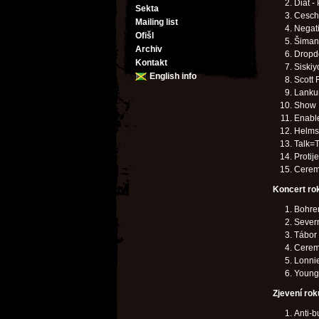
Diät -
Sekta
Ceschi
Mailing list
Negat
Ofišl
Šiman
Archiv
Dropd
Kontakt
Siski
English info
Scott 
Lanku
Show 
Enabl
Helms 
Talk=T
Protij
Ceremo
Koncert ro
Bohren
Severn
Tábor
Cerem
Lonnie
Young
Zjevení rok
Anti-b