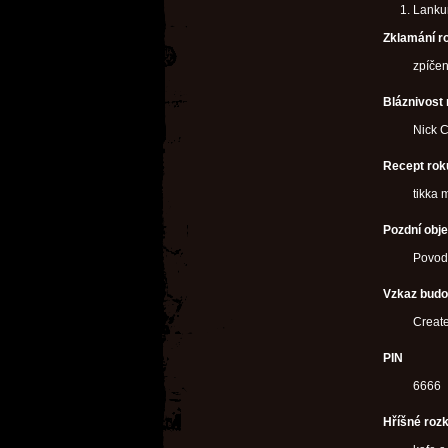
Lanku
Zklamání r
zpíčen
Bláznivost
Nick C
Recept rok
tikka 
Pozdní obje
Povodí
Vzkaz bud
Create
PIN
6666
Hříšné roz