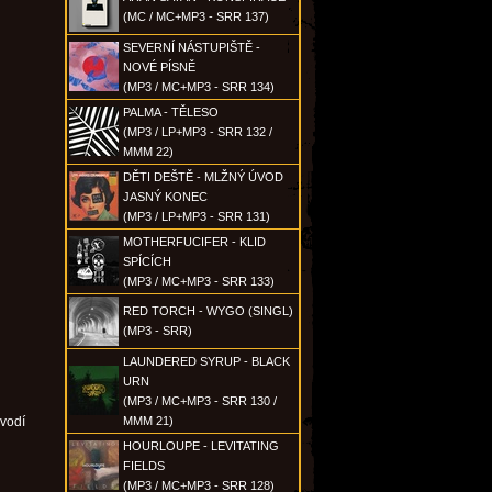
(MC / MC+MP3 - SRR 137)
SEVERNÍ NÁSTUPIŠTĚ -
NOVÉ PÍSNĚ
(MP3 / MC+MP3 - SRR 134)
PALMA - TĚLESO
(MP3 / LP+MP3 - SRR 132 /
MMM 22)
DĚTI DEŠTĚ - MLŽNÝ ÚVOD
JASNÝ KONEC
(MP3 / LP+MP3 - SRR 131)
MOTHERFUCIFER - KLID
SPÍCÍCH
(MP3 / MC+MP3 - SRR 133)
RED TORCH - WYGO (SINGL)
(MP3 - SRR)
LAUNDERED SYRUP - BLACK
URN
(MP3 / MC+MP3 - SRR 130 /
ovodí
MMM 21)
HOURLOUPE - LEVITATING
FIELDS
(MP3 / MC+MP3 - SRR 128)