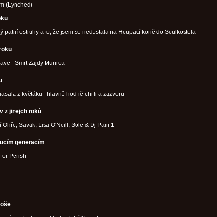
m (Lynched)
oku
ý patní ostruhy a to, že jsem se nedostala na Houpací koně do Soulkostela
 roku
ave - Smrt Zajdy Munroa
u
masala z květáku - hlavně hodně chilli a zázvoru
v z jinejch roků
 Ohře, Savak, Lisa O'Neill, Sole & Dj Pain 1
oucím generacím
 or Perish
koše