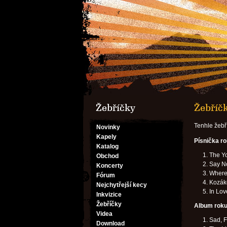
Žebříčky
Žebříčk
Tenhle žebř
Novinky
Kapely
Písnička r
Katalog
The Y
Obchod
Say No
Koncerty
Where
Fórum
Kozák
Nejchytřejší kecy
In Lov
Inkvizice
Žebříčky
Album rok
Videa
Sad, F
Download