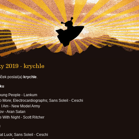
y 2019 - krychle
íček poslal(a)
krychle
.
oku
oung People - Lankum
 More; Electrocardiographs; Sans Soleil - Ceschi
 I Am - New Model Army
ov - Aran Satan
e With Night - Scott Ritcher
u
at Luck; Sans Soleil - Ceschi