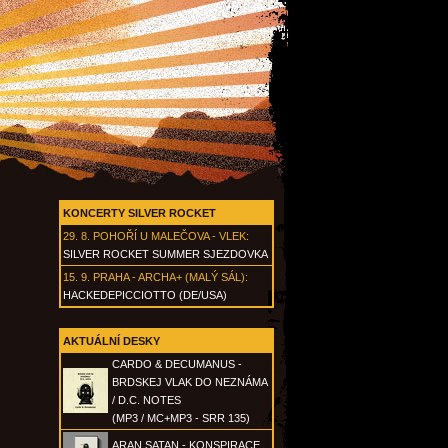
KONCERTY SILVER ROCKET
29. 8.
POHOŘÍ U MALEČOVA - VLEK
:
SILVER ROCKET SUMMER SJEZDOVKA
15. 9.
PRAHA - ARCHA+ (MALÝ SÁL)
:
HACKEDEPICCIOTTO (DE/USA)
AKTUÁLNÍ DESKY
CARDO & DECUMANUS -
BRDSKEJ VLAK DO NEZNÁMA
/ D.C. NOTES
(MP3 / MC+MP3 - SRR 135)
ARAN SATAN - KONSPIRACE