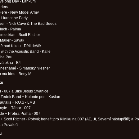
ivelong Day - Lankum
uriers
Here - New Model Army
- Hurricane Party
een - Nick Cave & The Bad Seeds
duch - Palma
ntuckian - Scott Ritcher
 Maker - Savak
bytě nad řekou - Děti deště
with the Acoustic Band - Kalle
The Pau
vá okna - B4
 neznámé - Šimanský Niesner
o má Ideu - Beny M
ku
 - 007 a Bike Jesus Štvanice
 Zedek Band + Kolonie pes - Kaštan
autalis + P.O.S - LMB
ayle + Tábor - 007
de + Prohra Praha - 007
+ Scott Ritcher - Potrvá; benefit pro Kliniku na 007 (AE, JI, Severní nástupiště) a P
na Povaleči
u