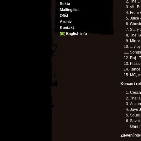
The L
Sekta
s/t - B
Mailing list
From 
Ofišl
Juice 
Archiv
Ghost
Kontakt
Starý 
English info
The Ke
Mirror
... v 
Songs 
Raj - 
Plasto
Tance
MC, c
Koncert ro
Ceschi
Thalia
Astron
Jaye J
Soulsi
Savak 
Ohře 
Zjevení rok