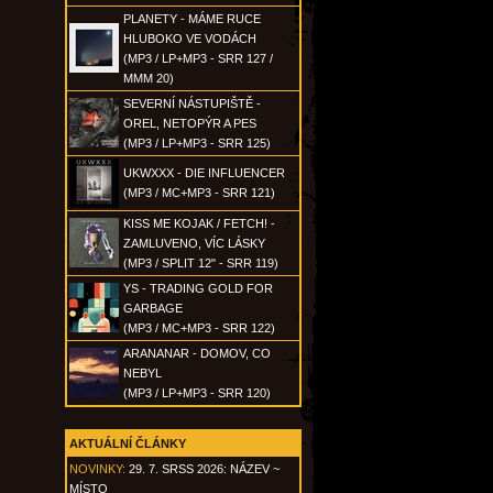
PLANETY - MÁME RUCE
HLUBOKO VE VODÁCH
(MP3 / LP+MP3 - SRR 127 /
MMM 20)
SEVERNÍ NÁSTUPIŠTĚ -
OREL, NETOPÝR A PES
(MP3 / LP+MP3 - SRR 125)
UKWXXX - DIE INFLUENCER
(MP3 / MC+MP3 - SRR 121)
KISS ME KOJAK / FETCH! -
ZAMLUVENO, VÍC LÁSKY
(MP3 / SPLIT 12" - SRR 119)
YS - TRADING GOLD FOR
GARBAGE
(MP3 / MC+MP3 - SRR 122)
ARANANAR - DOMOV, CO
NEBYL
(MP3 / LP+MP3 - SRR 120)
AKTUÁLNÍ ČLÁNKY
NOVINKY:
29. 7. SRSS 2026: NÁZEV ~
MÍSTO