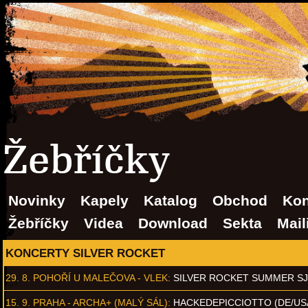
Žebříčky
Novinky
Kapely
Katalog
Obchod
Kon
Žebříčky
Videa
Download
Sekta
Mail
KONCERTY SILVER ROCKET
29. 8.
POHOŘÍ U MALEČOVA - VLEK
:
SILVER ROCKET SUMMER S
15. 9.
PRAHA - ARCHA+ (MALÝ SÁL)
:
HACKEDEPICCIOTTO (DE/US