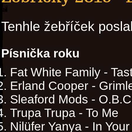
Tenhle žebříček posla
Písnička roku
Fat White Family - Ta
Erland Cooper - Griml
Sleaford Mods - O.B.C
Trupa Trupa - To Me
Nilüfer Yanya - In You