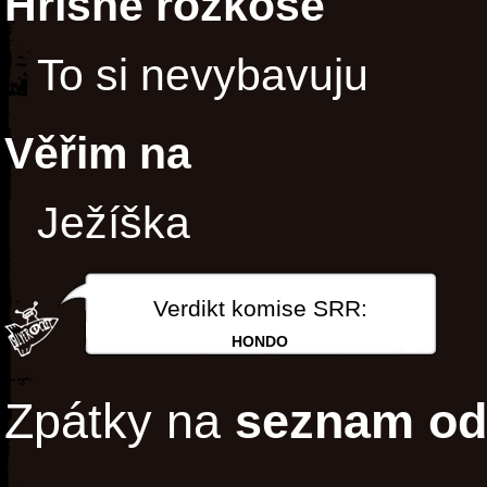
Hříšné rozkoše
To si nevybavuju
Věřim na
Ježíška
Verdikt komise SRR:
HONDO
Zpátky na
seznam od