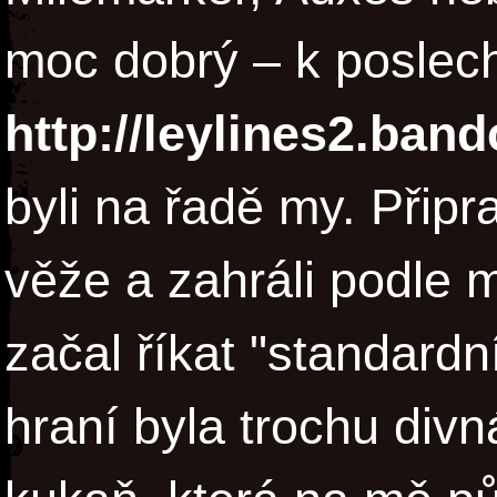
moc dobrý – k poslech
http://leylines2.ba
byli na řadě my. Připra
věže a zahráli podle m
začal říkat "standardn
hraní byla trochu div