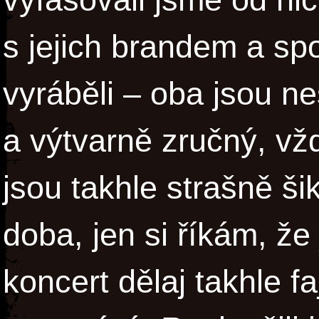
s jejich brandem a spo
vyráběli – oba jsou 
a výtvarně zručný, vžd
jsou takhle strašně ši
doba, jen si říkám, že
koncert dělaj takhle fa