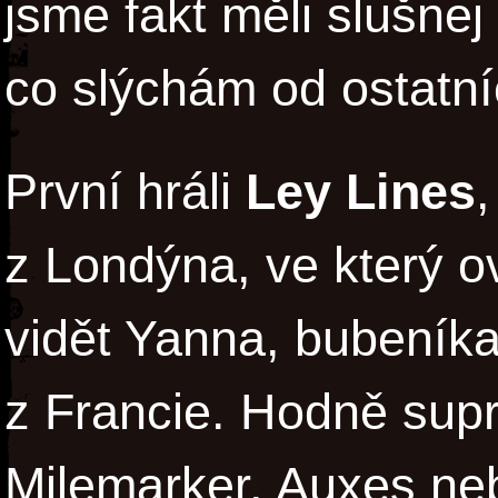
jsme fakt měli slušnej
co slýchám od ostatní
První hráli
Ley Lines
,
z Londýna, ve který
vidět Yanna, bubeníka
z Francie. Hodně supr
Milemarker, Auxes neb