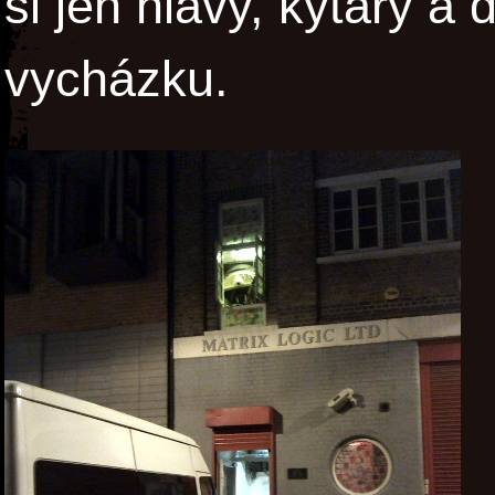
si jen hlavy, kytary a d
vycházku.