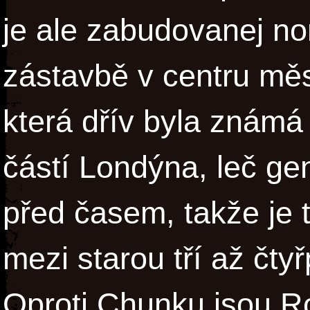
je ale zabudovanej no
zástavbě v centru měs
která dřív byla známá
částí Londýna, leč gen
před časem, takže je
mezi starou tří až čty
Oproti Chunku jsou R