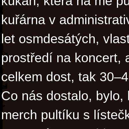
kukaň, která na mě pů
kuřárna v administra
let osmdesátých, vlas
prostředí na koncert, a
celkem dost, tak 30–40,
Co nás dostalo, bylo, 
merch pultíku s líste