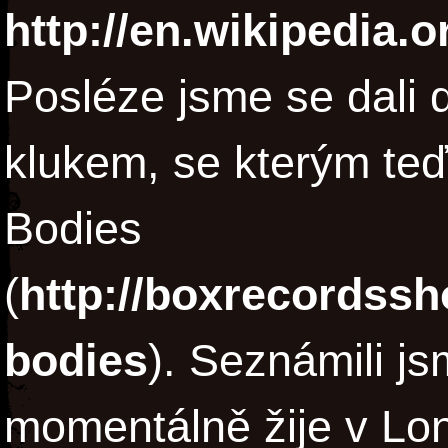
http://en.wikipedia.
Posléze jsme se dali d
klukem, se kterým te
Bodies
(
http://boxrecordss
bodies
). Seznámili js
momentálně žije v Lon