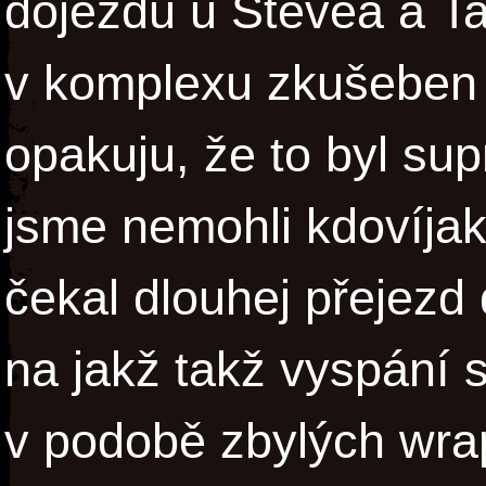
dojezdu u Stevea a Ta
v komplexu zkušeben 
opakuju, že to byl sup
jsme nemohli kdovíjak
čekal dlouhej přejezd 
na jakž takž vyspání se
v podobě zbylých wrap