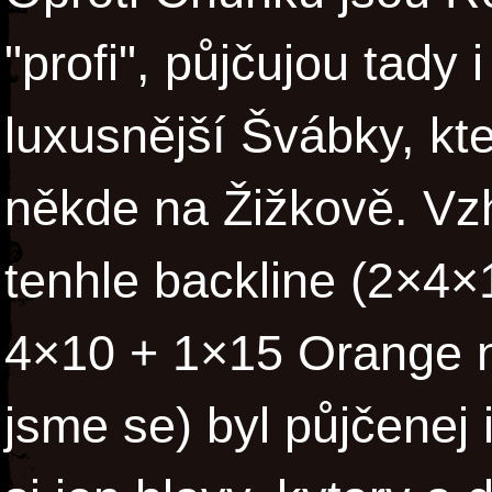
"profi", půjčujou tady 
luxusnější Švábky, kt
někde na Žižkově. Vz
tenhle backline (2×4×
4×10 + 1×15 Orange na
jsme se) byl půjčenej 