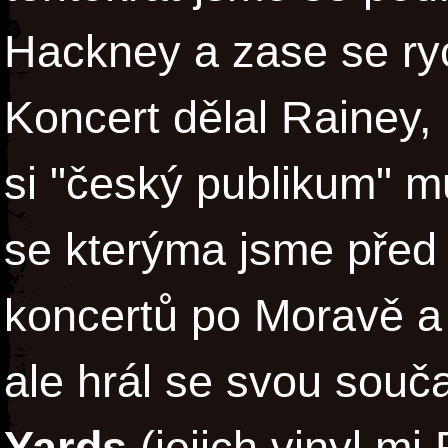
Hackney a zase se ryc
Koncert dělal Rainey,
si "český publikum" 
se kterýma jsme před 
koncertů po Moravě a 
ale hrál se svou souč
Yards
(jejich vinyl m