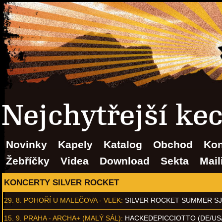
Nejchytřejší ke
Novinky
Kapely
Katalog
Obchod
Kon
Žebříčky
Videa
Download
Sekta
Mail
KONCERTY SILVER ROCKET
29. 8.
POHOŘÍ U MALEČOVA - VLEK
:
SILVER ROCKET SUMMER S
15. 9.
PRAHA - ARCHA+ (MALÝ SÁL)
:
HACKEDEPICCIOTTO (DE/US