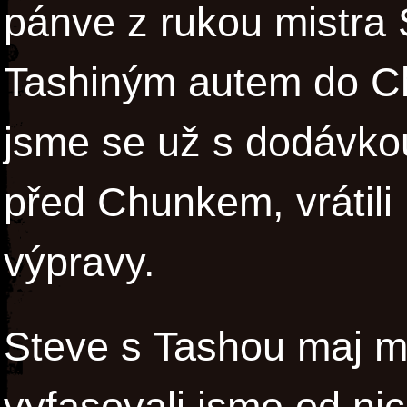
pánve z rukou mistra 
Tashiným autem do Ch
jsme se už s dodávkou
před Chunkem, vrátili 
výpravy.
Steve s Tashou maj m
vyfasovali jsme od ni