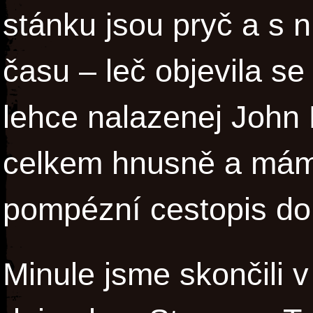
stánku jsou pryč a s n
času – leč objevila s
lehce nalazenej John 
celkem hnusně a mám 
pompézní cestopis dok
Minule jsme skončili 