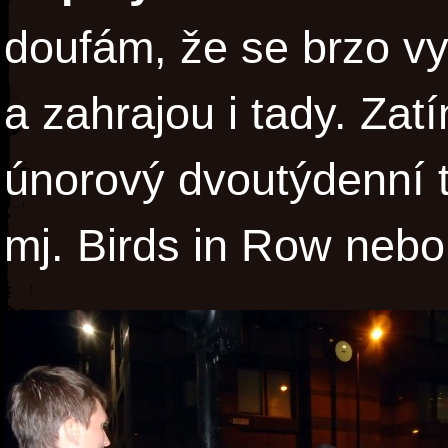
doufám, že se brzo v
a zahrajou i tady. Zatí
únorový dvoutýdenní t
mj. Birds in Row neb