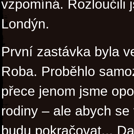
vzpomíná. Rozloučili j
Londýn.
První zastávka byla ve
Roba. Proběhlo samoz
přece jenom jsme opou
rodiny – ale abych se
budu pokračovat... Da