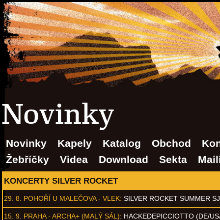
Novinky
Novinky
Kapely
Katalog
Obchod
Kon
Žebříčky
Videa
Download
Sekta
Mail
KONCERTY SILVER ROCKET
29. 8.
POHOŘÍ U MALEČOVA - VLEK
:
SILVER ROCKET SUMMER S
15. 9.
PRAHA - ARCHA+ (MALÝ SÁL)
:
HACKEDEPICCIOTTO (DE/US