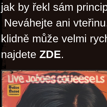
jak by řekl sám princi
Neváhejte ani vteřinu,
klidně může velmi ryc
najdete
ZDE
.