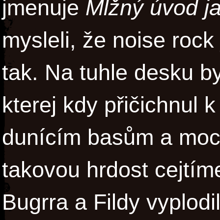
jmenuje
Mlžný úvod j
mysleli, že noise rock
tak. Na tuhle desku by
kterej kdy přičichnul 
dunícím basům a moc
takovou hrdost cejtím
Bugrra a Fildy vyplodi