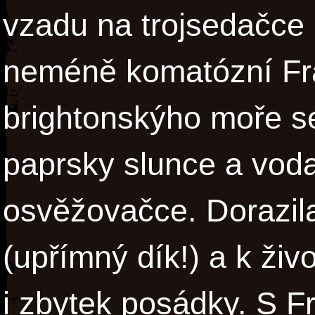
vzadu na trojsedačce 
neméně komatózní Fra
brightonskýho moře se
paprsky slunce a voda
osvěžovačce. Dorazil
(upřímný dík!) a k ži
i zbytek posádky. S F