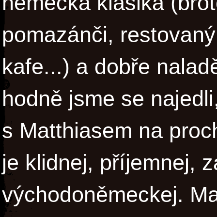
německá klasika (brö
pomazánči, restovaný 
kafe...) a dobře nalad
hodně jsme se najedli, 
s Matthiasem na pro
je klidnej, příjemnej,
východoněmeckej. Mat