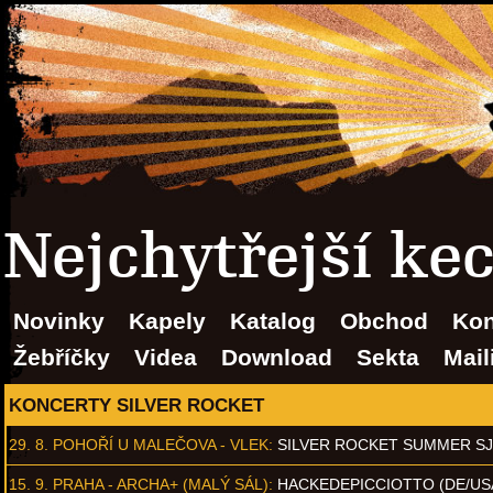
Nejchytřejší ke
Novinky
Kapely
Katalog
Obchod
Kon
Žebříčky
Videa
Download
Sekta
Mail
KONCERTY SILVER ROCKET
29. 8.
POHOŘÍ U MALEČOVA - VLEK
:
SILVER ROCKET SUMMER S
15. 9.
PRAHA - ARCHA+ (MALÝ SÁL)
:
HACKEDEPICCIOTTO (DE/US