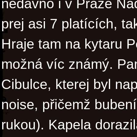
nedávno i v Praze Nad
prej asi 7 platících, ta
Hraje tam na kytaru P
možná víc známý. Pama
Cibulce, kterej byl nap
noise, přičemž bubení
rukou). Kapela dorazi