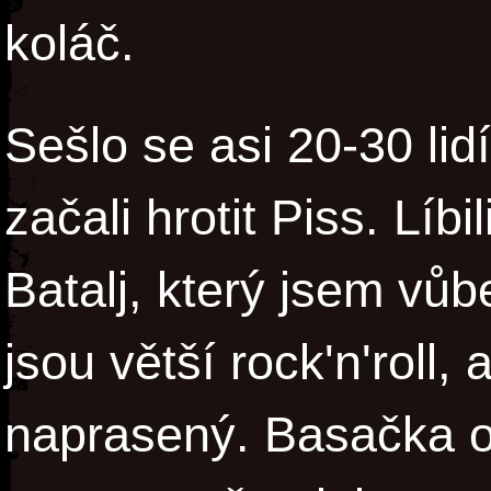
koláč.
Sešlo se asi 20-30 lid
začali hrotit Piss. Líb
Batalj, který jsem vůb
jsou větší rock'n'roll, 
naprasený. Basačka o