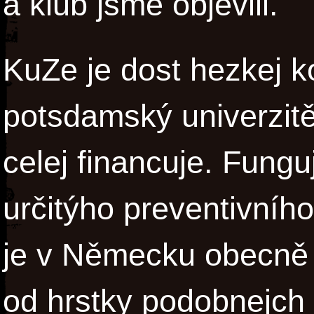
a klub jsme objevili.
KuZe je dost hezkej k
potsdamský univerzitě
celej financuje. Fungu
určitýho preventivníh
je v Německu obecně 
od hrstky podobnejch 