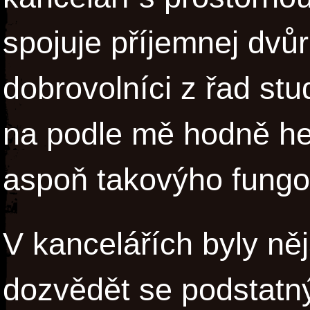
spojuje příjemnej dvů
dobrovolníci z řad st
na podle mě hodně he
aspoň takovýho fungo
V kancelářích byly něj
dozvědět se podstatn