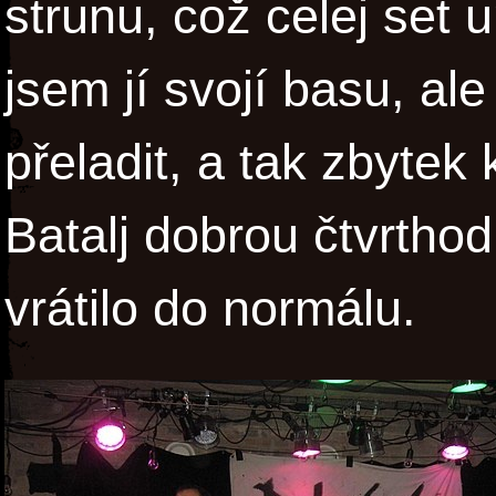
strunu, což celej set u
jsem jí svojí basu, al
přeladit, a tak zbytek
Batalj dobrou čtvrtho
vrátilo do normálu.