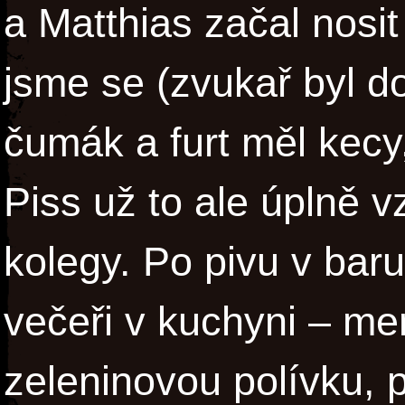
a Matthias začal nosit
jsme se (zvukař byl d
čumák a furt měl kecy,
Piss už to ale úplně v
kolegy. Po pivu v baru
večeři v kuchyni – m
zeleninovou polívku, 