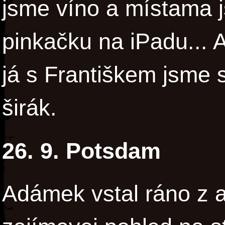
jsme víno a místama j
pinkačku na iPadu... 
já s Františkem jsme s
širák.
26. 9. Potsdam
Adámek vstal ráno z a