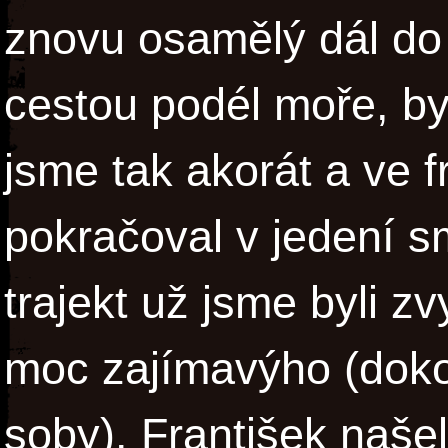
znovu osamělý dál do 
cestou podél moře, byl
jsme tak akorát a ve f
pokračoval v jedení 
trajekt už jsme byli z
moc zajímavýho (dokon
soby). František naše