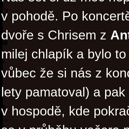
v pohodě. Po koncertě
dvoře s Chrisem z
An
milej chlapík a bylo t
vůbec že si nás z kon
lety pamatoval) a pak
v hospodě, kde pokrač