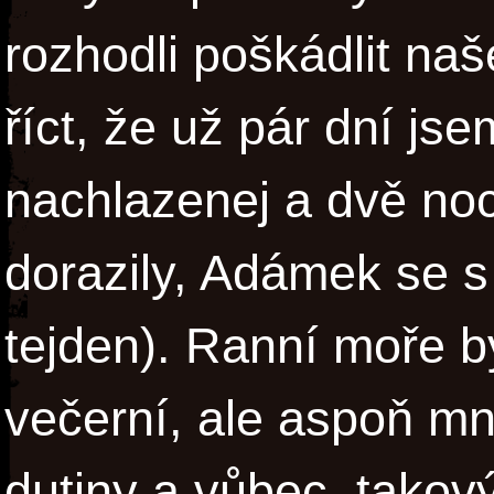
rozhodli poškádlit na
říct, že už pár dní js
nachlazenej a dvě no
dorazily, Adámek se s 
tejden). Ranní moře by
večerní, ale aspoň mn
dutiny a vůbec, takov