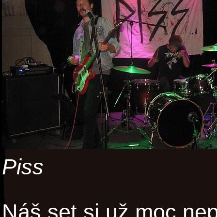
Piss
Náš set si už moc nep