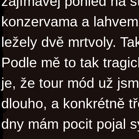
zajímavej pohled na s
konzervama a lahvema
ležely dvě mrtvoly. Ta
Podle mě to tak tragic
je, že tour mód už js
dlouho, a konkrétně t
dny mám pocit pojal s