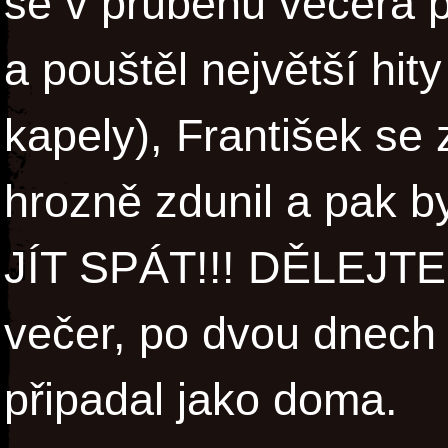
se v průběhu večera př
a pouštěl největší hity
kapely), František se
hrozně zdunil a pak b
JÍT SPÁT!!! DĚLEJTE!!!
večer, po dvou dnech 
připadal jako doma.