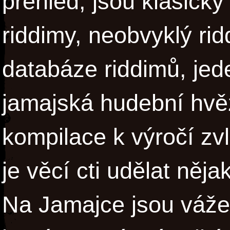
přehled, jsou klasický
riddimy, neobvyklý rid
databáze riddimů, je
jamajská hudební hvě
kompilace k výročí zv
je věcí cti udělat něja
Na Jamajce jsou váže