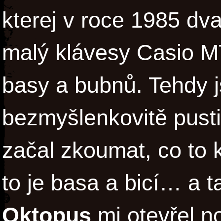
kterej v roce 1985 dv
malý klávesy Casio MT
basy a bubnů. Tehdy j
bezmyšlenkovitě pusti
začal zkoumat, co to 
to je basa a bicí… a 
Oktopus
mi otevřel n