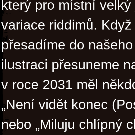
který pro místní velký
variace riddimů. Když
přesadíme do našeho p
ilustraci přesuneme n
v roce 2031 měl někd
„Není vidět konec (Po
nebo „Miluju chlípný 