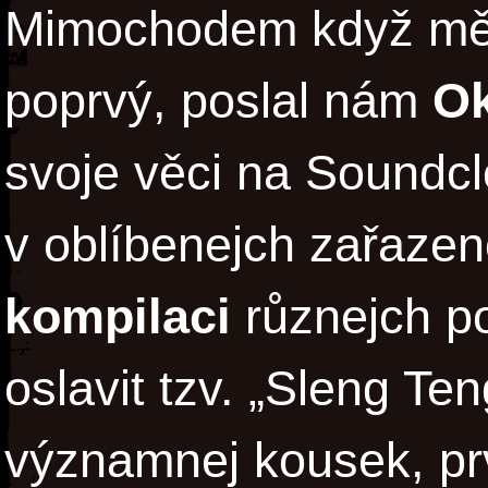
Mimochodem když mě
poprvý, poslal nám
O
svoje věci na Soundcl
v oblíbenejch zařaze
kompilaci
různejch po
oslavit tzv. „Sleng Te
významnej kousek, prvn