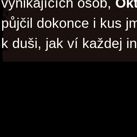
vynikajících osob,
Ok
půjčil dokonce i kus j
k duši, jak ví každej i