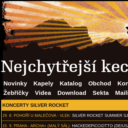
Nejchytřejší ke
Novinky
Kapely
Katalog
Obchod
Kon
Žebříčky
Videa
Download
Sekta
Mail
KONCERTY SILVER ROCKET
29. 8.
POHOŘÍ U MALEČOVA - VLEK
:
SILVER ROCKET SUMMER S
15. 9.
PRAHA - ARCHA+ (MALÝ SÁL)
:
HACKEDEPICCIOTTO (DE/US