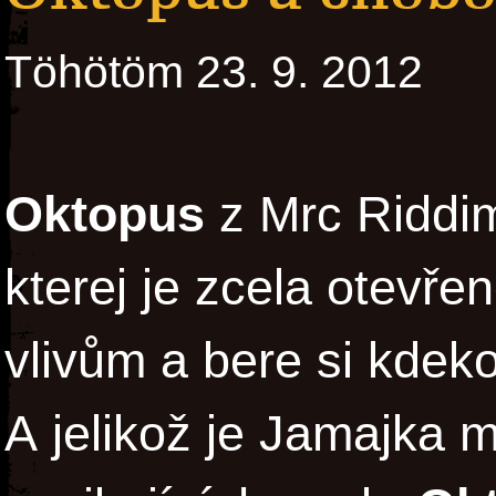
Töhötöm 23. 9. 2012
Oktopus
z Mrc Riddim
kterej je zcela otevře
vlivům a bere si kdek
A jelikož je Jamajka 