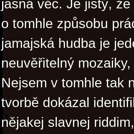
jasná věc. Je jistý, ž
o tomhle způsobu prác
jamajská hudba je jed
neuvěřitelný mozaiky, 
Nejsem v tomhle tak n
tvorbě dokázal identif
nějakej slavnej riddim,