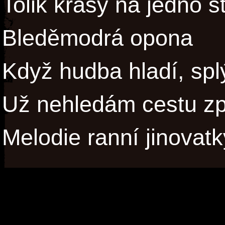
Tolik krásy na jedno s
Bleděmodrá opona
Když hudba hladí, spl
Už nehledám cestu z
Melodie ranní jinovatk