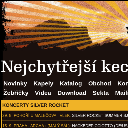
Nejchytřejší ke
Novinky
Kapely
Katalog
Obchod
Kon
Žebříčky
Videa
Download
Sekta
Mail
KONCERTY SILVER ROCKET
29. 8.
POHOŘÍ U MALEČOVA - VLEK
:
SILVER ROCKET SUMMER S
15. 9.
PRAHA - ARCHA+ (MALÝ SÁL)
:
HACKEDEPICCIOTTO (DE/US