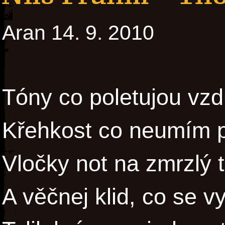
Aran 14. 9. 2010
Tóny co poletujou vz
Křehkost co neumím 
Vločky not na zmrzlý 
A věčnej klid, co se 