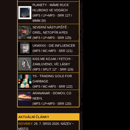
PLANETY - MÁME RUCE
HLUBOKO VE VODÁCH
(MP3 / LP+MP3 - SRR 127 /
MMM 20)
SEVERNÍ NÁSTUPIŠTĚ -
OREL, NETOPÝR A PES
(MP3 / LP+MP3 - SRR 125)
UKWXXX - DIE INFLUENCER
(MP3 / MC+MP3 - SRR 121)
KISS ME KOJAK / FETCH! -
ZAMLUVENO, VÍC LÁSKY
(MP3 / SPLIT 12" - SRR 119)
YS - TRADING GOLD FOR
GARBAGE
(MP3 / MC+MP3 - SRR 122)
ARANANAR - DOMOV, CO
NEBYL
(MP3 / LP+MP3 - SRR 120)
AKTUÁLNÍ ČLÁNKY
NOVINKY:
29. 7. SRSS 2026: NÁZEV ~
MÍSTO