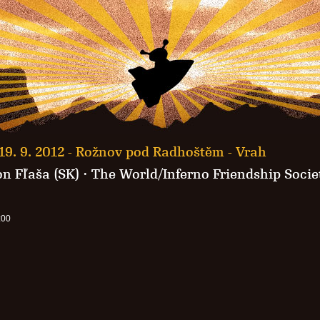
19. 9. 2012 -
Rožnov pod Radhoštěm - Vrah
n Fľaša (SK)
·
The World/Inferno Friendship Socie
:00