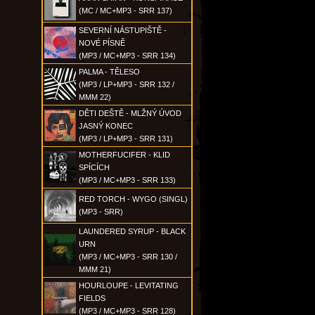
(MC / MC+MP3 - SRR 137)
SEVERNÍ NÁSTUPIŠTĚ -
NOVÉ PÍSNĚ
(MP3 / MC+MP3 - SRR 134)
PALMA - TĚLESO
(MP3 / LP+MP3 - SRR 132 /
MMM 22)
DĚTI DEŠTĚ - MLŽNÝ ÚVOD
JASNÝ KONEC
(MP3 / LP+MP3 - SRR 131)
MOTHERFUCIFER - KLID
SPÍCÍCH
(MP3 / MC+MP3 - SRR 133)
RED TORCH - WYGO (SINGL)
(MP3 - SRR)
LAUNDERED SYRUP - BLACK
URN
(MP3 / MC+MP3 - SRR 130 /
MMM 21)
HOURLOUPE - LEVITATING
FIELDS
(MP3 / MC+MP3 - SRR 128)