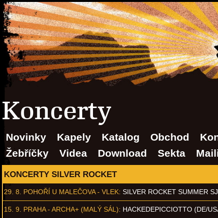
Koncerty
Novinky
Kapely
Katalog
Obchod
Kon
Žebříčky
Videa
Download
Sekta
Mail
KONCERTY SILVER ROCKET
29. 8.
POHOŘÍ U MALEČOVA - VLEK
:
SILVER ROCKET SUMMER S
15. 9.
PRAHA - ARCHA+ (MALÝ SÁL)
:
HACKEDEPICCIOTTO (DE/US