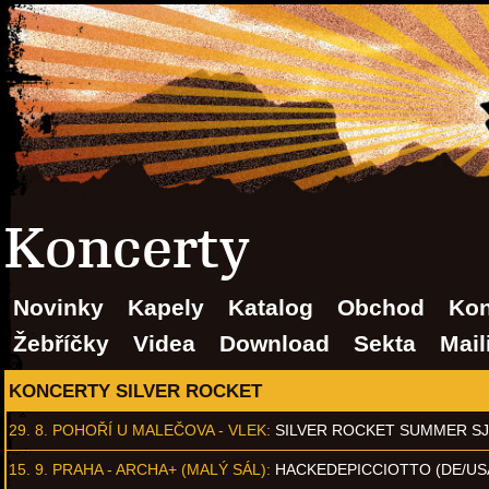
Koncerty
Novinky
Kapely
Katalog
Obchod
Kon
Žebříčky
Videa
Download
Sekta
Mail
KONCERTY SILVER ROCKET
29. 8.
POHOŘÍ U MALEČOVA - VLEK
:
SILVER ROCKET SUMMER S
15. 9.
PRAHA - ARCHA+ (MALÝ SÁL)
:
HACKEDEPICCIOTTO (DE/US