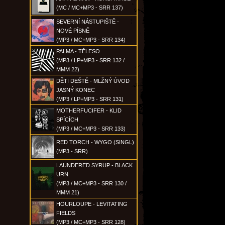
(MC / MC+MP3 - SRR 137)
SEVERNÍ NÁSTUPIŠTĚ -
NOVÉ PÍSNĚ
(MP3 / MC+MP3 - SRR 134)
PALMA - TĚLESO
(MP3 / LP+MP3 - SRR 132 /
MMM 22)
DĚTI DEŠTĚ - MLŽNÝ ÚVOD
JASNÝ KONEC
(MP3 / LP+MP3 - SRR 131)
MOTHERFUCIFER - KLID
SPÍCÍCH
(MP3 / MC+MP3 - SRR 133)
RED TORCH - WYGO (SINGL)
(MP3 - SRR)
LAUNDERED SYRUP - BLACK
URN
(MP3 / MC+MP3 - SRR 130 /
MMM 21)
HOURLOUPE - LEVITATING
FIELDS
(MP3 / MC+MP3 - SRR 128)