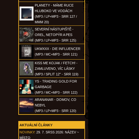
PLANETY - MÁME RUCE
HLUBOKO VE VODÁCH
(MP3 / LP+MP3 - SRR 127 /
MMM 20)
SEVERNÍ NÁSTUPIŠTĚ -
OREL, NETOPÝR A PES
(MP3 / LP+MP3 - SRR 125)
UKWXXX - DIE INFLUENCER
(MP3 / MC+MP3 - SRR 121)
KISS ME KOJAK / FETCH! -
ZAMLUVENO, VÍC LÁSKY
(MP3 / SPLIT 12" - SRR 119)
YS - TRADING GOLD FOR
GARBAGE
(MP3 / MC+MP3 - SRR 122)
ARANANAR - DOMOV, CO
NEBYL
(MP3 / LP+MP3 - SRR 120)
AKTUÁLNÍ ČLÁNKY
NOVINKY:
29. 7. SRSS 2026: NÁZEV ~
MÍSTO