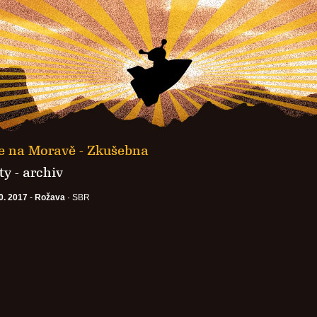
e na Moravě - Zkušebna
y - archiv
0. 2017
-
Rožava
· SBR