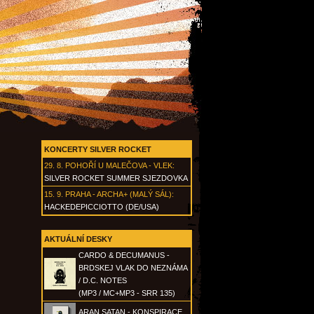
KONCERTY SILVER ROCKET
29. 8.
POHOŘÍ U MALEČOVA - VLEK
:
SILVER ROCKET SUMMER SJEZDOVKA
15. 9.
PRAHA - ARCHA+ (MALÝ SÁL)
:
HACKEDEPICCIOTTO (DE/USA)
AKTUÁLNÍ DESKY
CARDO & DECUMANUS -
BRDSKEJ VLAK DO NEZNÁMA
/ D.C. NOTES
(MP3 / MC+MP3 - SRR 135)
ARAN SATAN - KONSPIRACE